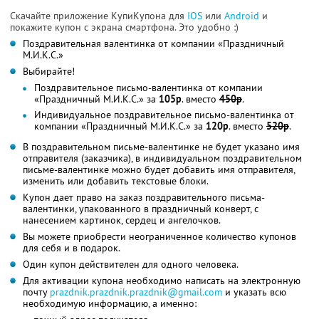
Скачайте приложение КупиКупона для
IOS
или
Android
и
покажите купон с экрана смартфона. Это удобно :)
Поздравительная валентинка от компании «Праздничный
М.И.К.С.»
Выбирайте!
Поздравительное письмо-валентинка от компании
«Праздничный М.И.К.С.» за
105р
. вместо
450р
.
Индивидуальное поздравительное письмо-валентинка от
компании «Праздничный М.И.К.С.» за
120р
. вместо
520р
.
В поздравительном письме-валентинке не будет указано имя
отправителя (заказчика), в индивидуальном поздравительном
письме-валентинке можно будет добавить имя отправителя,
изменить или добавить текстовые блоки.
Купон дает право на заказ поздравительного письма-
валентинки, упакованного в праздничный конверт, с
нанесением картинок, сердец и ангелочков.
Вы можете приобрести неограниченное количество купонов
для себя и в подарок.
Один купон действителен для одного человека.
Для активации купона необходимо написать на электронную
почту
prazdnik.prazdnik.prazdnik@gmail.com
и указать всю
необходимую информацию, а именно: