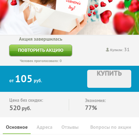
Акция завершилась
31
ПОВТОРИТЬ АКЦИЮ
Купили:
Человек проголосовало: 0
КУПИТЬ
105
от
руб.
Цена без скидки:
Экономия:
520
77%
руб.
Основное
Адреса
Отзывы
Вопросы по акции