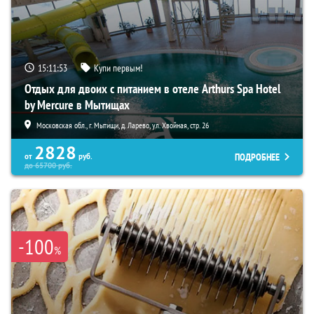
15:11:52
Купи первым!
Отдых для двоих с питанием в отеле Arthurs Spa Hotel
by Mercure в Мытищах
Московская обл., г. Мытищи, д. Ларево, ул. Хвойная, стр. 26
2828
ПОДРОБНЕЕ
от
руб.
до
65700
руб.
-100
%