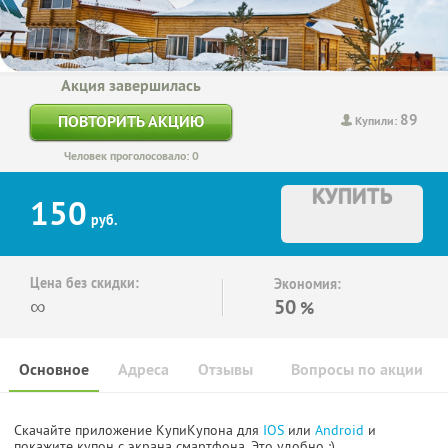
Акция завершилась
89
ПОВТОРИТЬ АКЦИЮ
Купили:
Человек проголосовало: 0
КУПИТЬ
150
руб.
Цена без скидки:
Экономия:
∞
50
%
Основное
Адреса
Отзывы
Вопросы по акции
Скачайте приложение КупиКупона для
IOS
или
Android
и
покажите купон с экрана смартфона. Это удобно :)