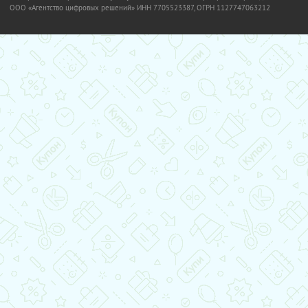
OOO «Агентство цифровых решений» ИНН 7705523387, ОГРН 1127747063212