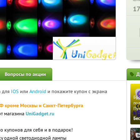
1
Вопросы по акции
Д
а для
IOS
или
Android
и покажите купон с экрана
Бро
пол
РФ кроме Москвы и Санкт-Петербурга
Пу
от магазина
UniGadget.ru
Бе
о купонов для себя и в подарок!
пку одной светодиодной лампы