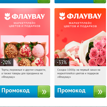
-20
%
-33
%
Торты, пирожные и другие сладости,
Скидка 1000р. на первый заказ на
12:07:36
Получили:
6
12:07:36
Получили:
18
а также товары для праздника на
маркетплейсе цветов и подарков
Россия
Россия
«Флаувау»
«Флаувау»
Промокод
Промокод