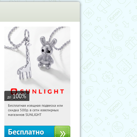
100
%
до
Бесплатная изящная подвеска или
12:07:36
Получили:
74
скидка 500р. в сети ювелирных
Россия
магазинов SUNLIGHT
Бесплатно