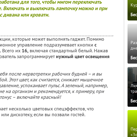
аботана для того, чтобы мигом переключать
Кур
. Включать и выключать лампочку можно и при
с дивана или кровати.
Бе
кции, которые может выполнять гаджет. Помимо
Ра
ионное управление подразумевает кнопки
с
дне
.
Всего их
16,
включая стандартный белый. Нажав
зователь запрограммирует
нужный цвет освещения
Бе
себя после нервотрепки рабочих будней – и вы
й. Этот цвет, как считается, снижает мышечное
вление, успокаивает пульс. А зеленый, например,
Люб
е на организм и рекомендуется, к примеру, при
тра
тонус – включайте красный!
Бе
ает несколько цветовых спецэффектов, что
или дискотеку, если вы позвали гостей.
Пер
«З