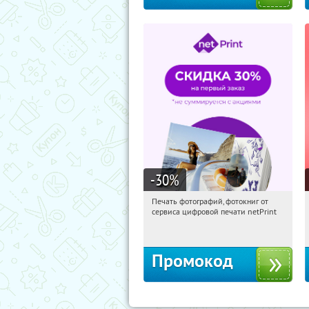
-30
%
Печать фотографий, фотокниг от
12:07:36
Получили:
4
сервиса цифровой печати netPrint
Россия
Промокод