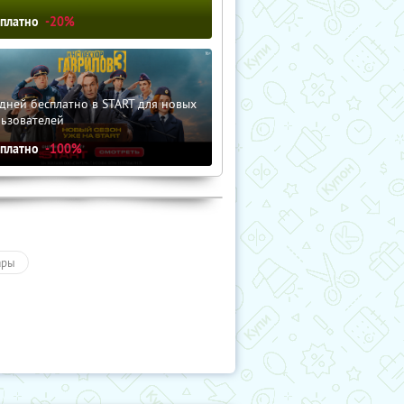
сплатно
-20%
дней бесплатно в START для новых
льзователей
сплатно
-100%
ары