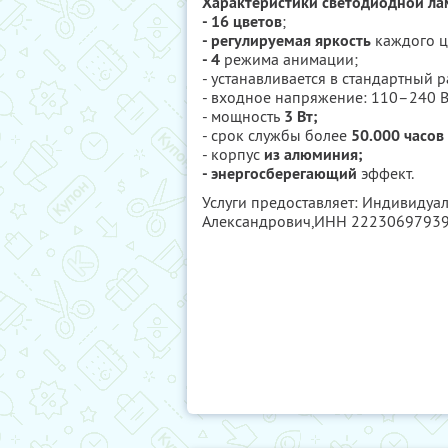
Характеристики светодиодной ла
- 16 цветов
;
- регулируемая яркость
каждого ц
- 4
режима анимации;
- устанавливается в стандартный р
- входное напряжение: 110–240 В
- мощность
3 Вт;
- срок службы более
50.000 часов
- корпус
из алюминия;
- энергосберегающий
эффект.
Услуги предоставляет: Индивиду
Александрович,
ИНН 2223069793