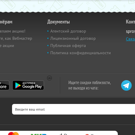
тнёрам
Документы
Кон
елаем акцию!
Агентский договор
spro
е, как Вебмастер
Лицензионный договор
Связ
е акции
Публичная оферта
Политика конфиденциальности
Ищите скидки поблизости,
не выходя из чата: