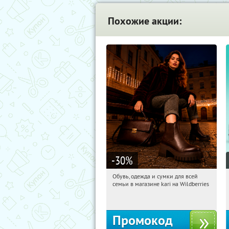
Похожие акции:
-30
%
Обувь, одежда и сумки для всей
12:07:36
Получили:
32
семьи в магазине kari на Wildberries
Россия
Промокод