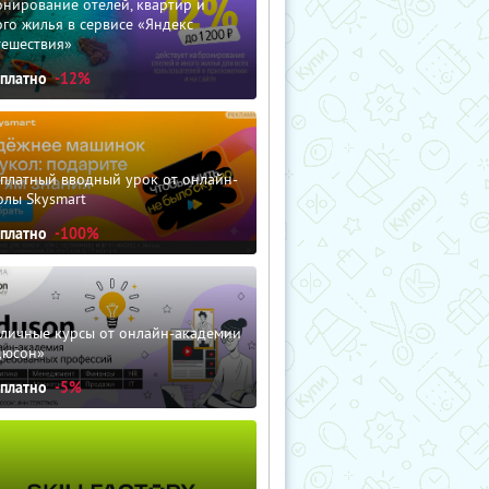
нирование отелей, квартир и
го жилья в сервисе «Яндекс
тешествия»
сплатно
-12%
сплатный вводный урок от онлайн-
олы Skysmart
сплатно
-100%
зличные курсы от онлайн-академии
дюсон»
сплатно
-5%