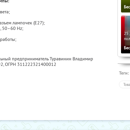
мпы:
Бе
вета;
азъем лампочек (E27);
, 50–60 Hz;
25 
по
работы;
Бе
альный предприниматель Туравинин Владимир
92
, ОГРН 311222321400012
Теги:
Тов