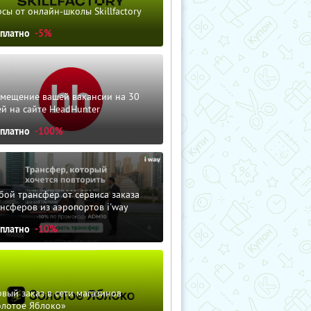
сы от онлайн-школы Skillfactory
сплатно
-5%
змещение вашей вакансии на 30
й на сайте HeadHunter
сплатно
-100%
ой трансфер от сервиса заказа
нсферов из аэропортов i'way
сплатно
-10%
вый заказ в сети магазинов
олотое Яблоко»