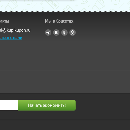
такты
Мы в Соцсетях
si@kupikupon.ru
аться с нами