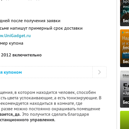
Бро
ино
Пу
 дней после получения заявки
Бе
исьме напишут примерный срок доставки
w.UniGadget.ru
омер купона
Бе
шк
я 2012 включительно
Бе
ся купоном
Ра
щения, в котором находится человек, способен
«Э
Есть цвета успокаивающие, а есть тонизирующие. В
Бе
екомендуется находиться в комнате, где
Но разве можно постоянно окрашивать помещение
ается, да.
Это получится сделать благодаря
истанционного управления.