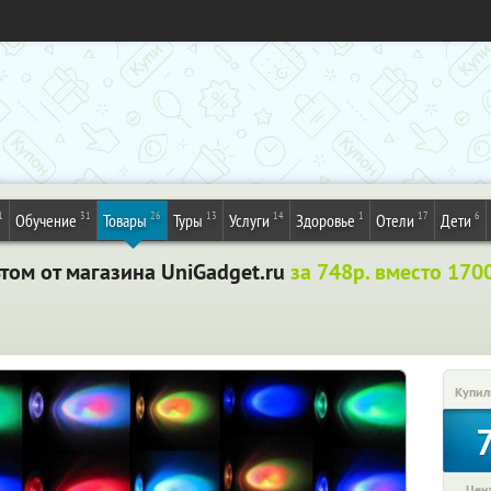
1
31
26
13
14
1
17
6
Обучение
Товары
Туры
Услуги
Здоровье
Отели
Дети
том от магазина UniGadget.ru
за 748р. вместо 170
Купил
Цена