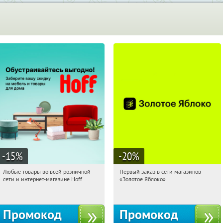
-15
%
-20
%
Любые товары во всей розничной
Первый заказ в сети магазинов
12:07:36
Получили:
83
12:07:36
Получи первым!
сети и интернет-магазине Hoff
«Золотое Яблоко»
Москва, 1-й Волоколамский проезд,
Россия
10с1
Промокод
Промокод