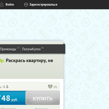
Войти
Зарегистрироваться
53
88
Промокоды
ПолучиКупон
0р.
Раскрась квартиру, не
4
(0)
и:
748
КУПИТЬ
руб.
 без скидки: