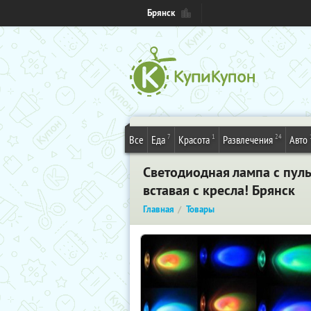
Брянск
7
1
24
Все
Еда
Красота
Развлечения
Авто
Светодиодная лампа с пуль
вставая с кресла! Брянск
Главная
Товары