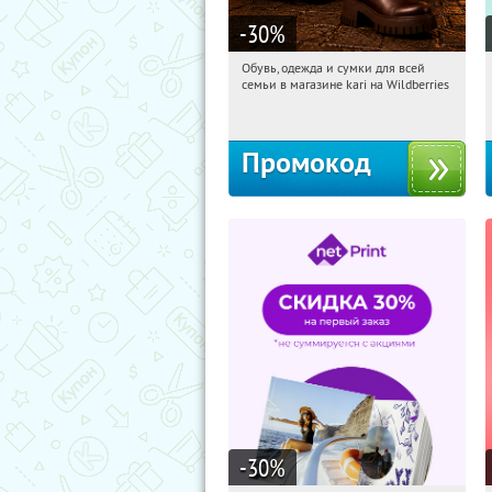
-30
%
Обувь, одежда и сумки для всей
20:27:20
Получи первым!
семьи в магазине kari на Wildberries
Россия
Промокод
-30
%