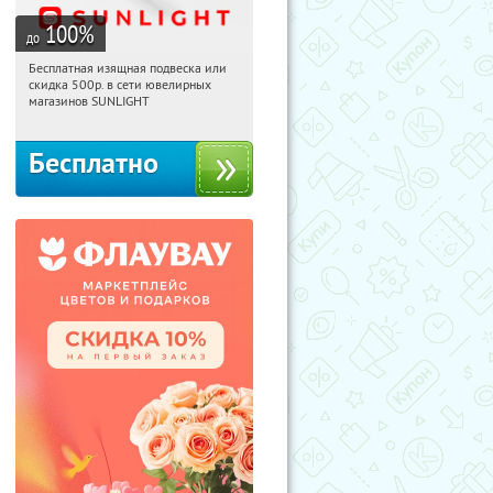
100
%
до
Бесплатная изящная подвеска или
20:27:20
Получили:
73
скидка 500р. в сети ювелирных
Россия
магазинов SUNLIGHT
Бесплатно