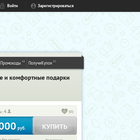
Войти
Зарегистрироваться
48
83
Промокоды
ПолучиКупон
лые и комфортные подарки
4
(0)
и:
000
КУПИТЬ
руб.
 без скидки: