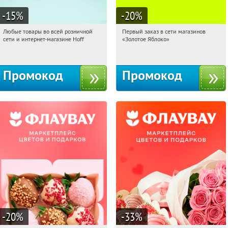
-15
%
-20
%
Любые товары во всей розничной
Первый заказ в сети магазинов
20:27:20
Получили:
83
20:27:20
Получи первым!
сети и интернет-магазине Hoff
«Золотое Яблоко»
Москва, 1-й Волоколамский проезд,
Россия
10с1
Промокод
Промокод
-20
%
-33
%