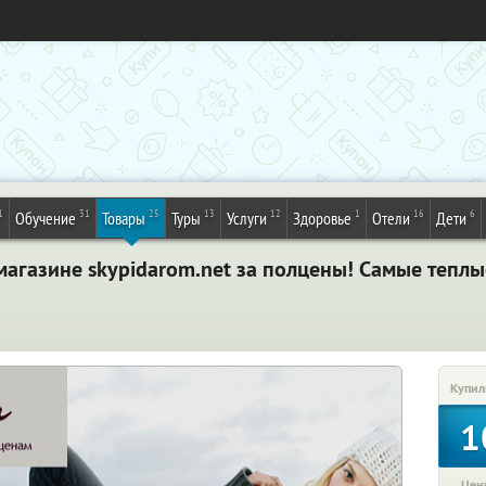
1
31
25
13
12
1
16
6
Обучение
Товары
Туры
Услуги
Здоровье
Отели
Дети
-магазине skypidarom.net за полцены! Самые теп
Купил
1
Цена