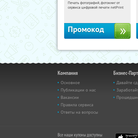
Печать фотографий, фотокниг от
20:27:20
Получили:
4
сервиса цифровой печати netPrint
Россия
Промокод
Компания
Бизнес-Пар
Основное
Давайте сд
Публикации о нас
Заработайт
Вакансии
Прошедши
Правила сервиса
Ответы на вопросы
Все наши купоны доступны