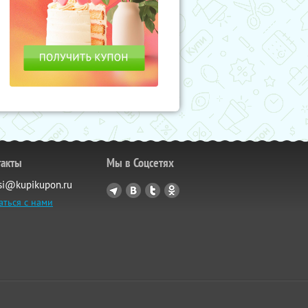
такты
Мы в Соцсетях
si@kupikupon.ru
аться с нами