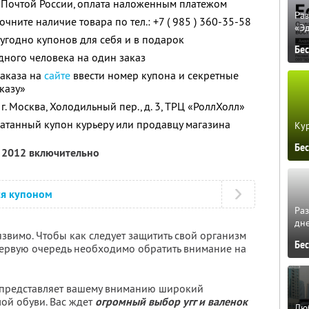
 Почтой России, оплата наложенным платежом
Ра
чните наличие товара по тел.: +7 ( 985 ) 360-35-58
«Э
угодно купонов для себя и в подарок
Бе
дного человека на один заказ
аказа на
сайте
ввести номер купона и секретные
казу»
. Москва, Холодильный пер., д. 3, ТРЦ «РоллХолл»
атанный купон курьеру или продавцу магазина
Кур
Бе
я 2012 включительно
ся купоном
Ра
дне
звимо. Чтобы как следует защитить свой организм
Бе
первую очередь необходимо обратить внимание на
представляет вашему вниманию широкий
ой обуви. Вас ждет
огромный выбор угг и валенок
Люб