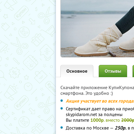
Основное
Отзывы
Скачайте приложение КупиКупон
смартфона. Это удобно :)
Акция участвует во всех город
Сертификат дает право на приоб
skypidarom.net за полцены
Вы платите
1000р
. вместо
2000
Доставка по Москве —
250р.
в п