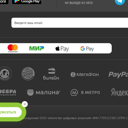
не выходя из чата:
писаться
 www.kupikupon.ru принадлежат OOO «Агентство цифровых решений» ИНН 7705523387, ОГРН