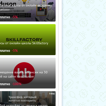
зличные курсы от онлайн-академии
дюсон»
сплатно
-5%
сы от онлайн-школы Skillfactory
сплатно
-5%
змещение вашей вакансии на 30
й на сайте HeadHunter
сплатно
-100%
ой трансфер от сервиса заказа