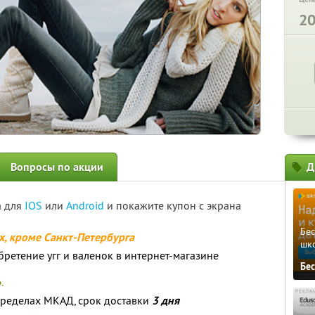
2
Вопросы по акции
Д
а для
IOS
или
Android
и покажите купон с экрана
Бе
ах, кроме Санкт-Петербурга
шк
ретение угг и валенок в интернет-магазине
Бе
р
.
ределах МКАД, срок доставки
3 дня