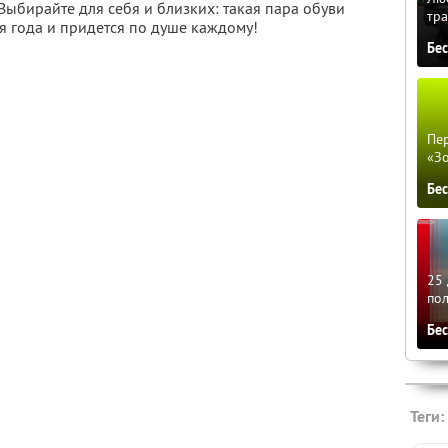
 Выбирайте для себя и близких: такая пара обуви
тра
я года и придется по душе каждому!
Бе
Пер
«З
Бе
25 
по
Бе
Теги: