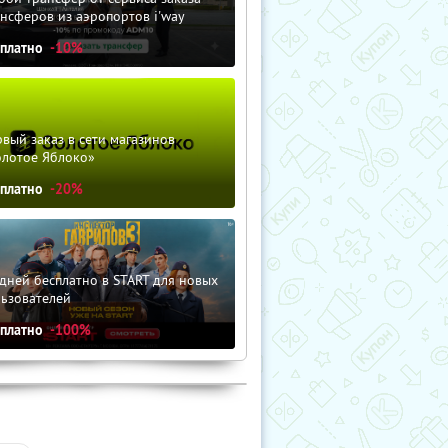
нсферов из аэропортов i'way
сплатно
-10%
вый заказ в сети магазинов
олотое Яблоко»
сплатно
-20%
дней бесплатно в START для новых
льзователей
сплатно
-100%