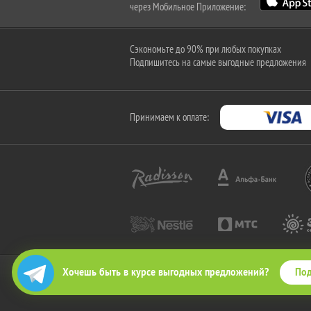
через Мобильное Приложение:
Сэкономьте до 90% при любых покупках
Подпишитесь на самые выгодные предложения
Принимаем к оплате:
Под
Хочешь быть в курсе выгодных предложений?
2010-2026 © КупиКупон. Все права защищены.
Все права на товарный знак "КупиКупон" и на сайт