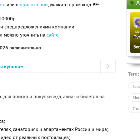
Д
йте
или в
приложении
, укажите промокод
PF-
10000р.
Бро
ими спецпредложениями компании
пол
и можно уточнить на
сайте
Пу
Бе
2026 включительно
ся купоном
Теги:
Гор
 для поиска и покупки ж/д, авиа- и билетов на
Мос
Оте
Пол
са;
елях, санаториях и апартаментах России и мира;
видео от реальных постояльцев;