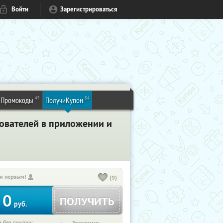
Войти
Зарегистрироваться
49
84
Промокоды
ПолучиКупон
зователей в приложении и
и первым!
(9)
0
ПОЛУЧИТЬ
руб.
 без скидки: