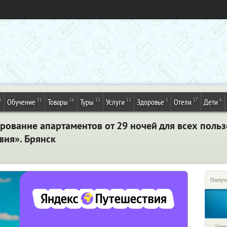
1
31
26
13
12
1
17
6
Обучение
Товары
Туры
Услуги
Здоровье
Отели
Дети
рование апартаментов от 29 ночей для всех поль
вия». Брянск
Получ
Цена