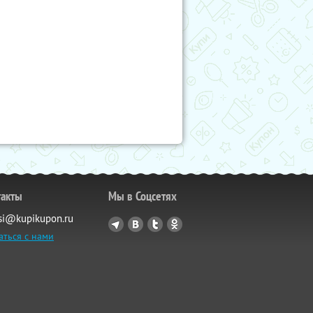
такты
Мы в Соцсетях
si@kupikupon.ru
аться с нами