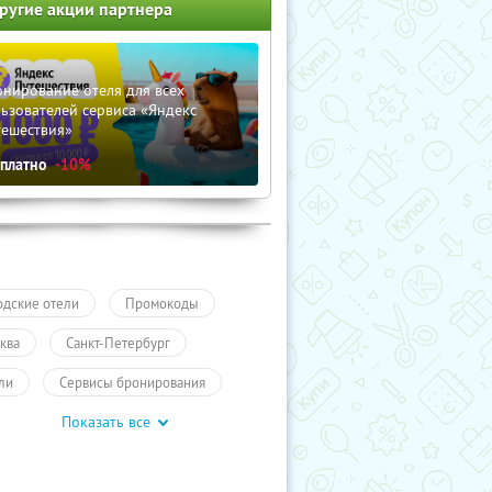
ругие акции партнера
нирование отеля для всех
ьзователей сервиса «Яндекс
тешествия»
сплатно
-10%
одские отели
Промокоды
ква
Санкт-Петербург
ли
Сервисы бронирования
Показать все
учиКупон
Туры