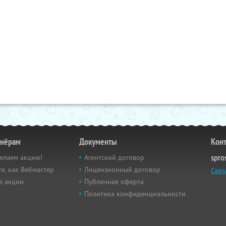
тнёрам
Документы
Кон
елаем акцию!
Агентский договор
spro
е, как Вебмастер
Лицензионный договор
Связ
е акции
Публичная оферта
Политика конфиденциальности