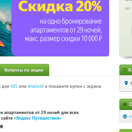
∞
Вопросы по акции
К
а для
IOS
или
Android
и покажите купон с экрана
О
 апартаментов от 29 ночей для всех
t
 сайте
«Яндекс Путешествия»
DR