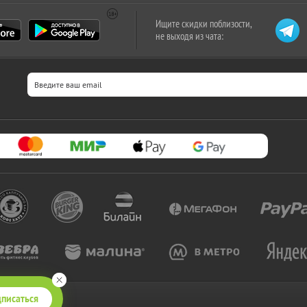
Ищите скидки поблизости,
не выходя из чата:
писаться