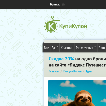
Брянск
6
1
24
Все
Еда
Красота
Развлечения
Авто
Скидка 20%
на одно брони
на сайте «Яндекс Путешест
Главная
ПолучиКупон
Туры