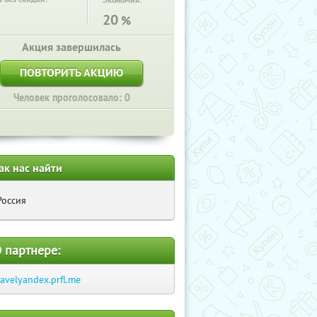
Экономия:
20
%
Акция завершилась
ПОВТОРИТЬ АКЦИЮ
Человек проголосовало: 0
ак нас найти
Россия
 партнере:
ravelyandex.prfl.me