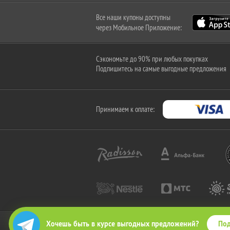
Все наши купоны доступны
через Мобильное Приложение:
Сэкономьте до 90% при любых покупках
Подпишитесь на самые выгодные предложения
Принимаем к оплате:
Под
Хочешь быть в курсе выгодных предложений?
2010-2026 © КупиКупон. Все права защищены.