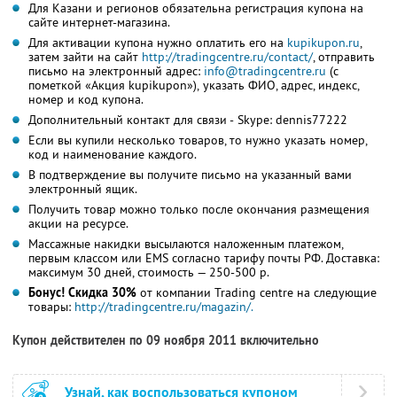
Для Казани и регионов обязательна регистрация купона на
сайте интернет-магазина.
Для активации купона нужно оплатить его на
kupikupon.ru
,
затем зайти на сайт
http://tradingcentre
.ru/contact/
, отправить
письмо на электронный адрес:
info@tradingcentre.r
u
(с
пометкой «Акция kupikupon»), указать ФИО, адрес, индекс,
номер и код купона.
Дополнительный контакт для связи - Skype: dennis77222
Если вы купили несколько товаров, то нужно указать номер,
код и наименование каждого.
В подтверждение вы получите письмо на указанный вами
электронный ящик.
Получить товар можно только после окончания размещения
акции на ресурсе.
Массажные накидки высылаются наложенным платежом,
первым классом или EMS согласно тарифу почты РФ. Доставка:
максимум 30 дней, стоимость — 250-500 р.
Бонус! Скидка 30%
от компании Trading centre на следующие
товары:
http://tradingcentre
.ru/magazin/.
Купон действителен по 09 ноября 2011 включительно
Узнай, как воспользоваться купоном