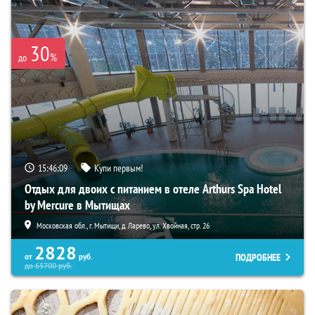
30
%
до
15:46:08
Купи первым!
Отдых для двоих с питанием в отеле Arthurs Spa Hotel
by Mercure в Мытищах
Московская обл., г. Мытищи, д. Ларево, ул. Хвойная, стр. 26
2828
ПОДРОБНЕЕ
от
руб.
до
65700
руб.