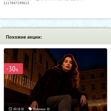
1117847299613
Похожие акции:
-30
%
00:18:29
Получили:
30