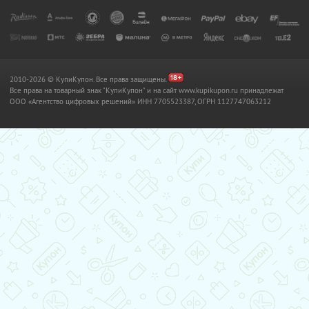
2010-2026 © КупиКупон. Все права защищены.
Все права на товарный знак "КупиКупон" и на сайт www.kupikupon.ru принадлежат
OOO «Агентство цифровых решений» ИНН 7705523387, ОГРН 1127747063212