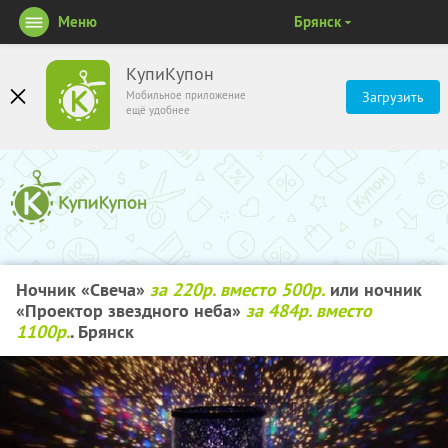
Меню
Брянск
КупиКупон
Мобильное приложение
Загрузить
ещё удобнее
Ночник «Свеча»
за 220р. вместо 500р.
или ночник
«Проектор звездного неба»
за 484р. вместо
1100р.
. Брянск