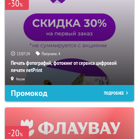
-30
%
13:07:23
Получили:
4
Печать фотографий, фотокниг от сервиса цифровой
печати netPrint
Россия
Промокод
ПОДРОБНЕЕ
-20
%