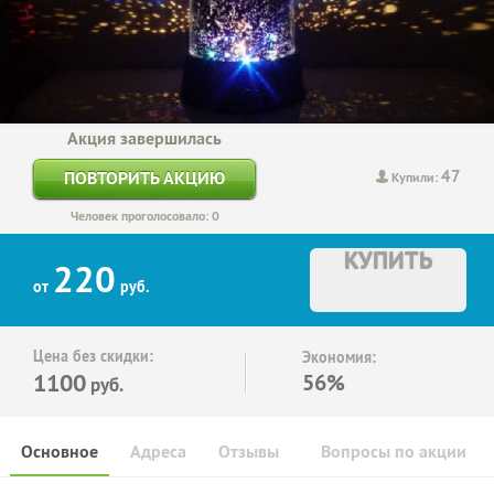
Акция завершилась
47
ПОВТОРИТЬ АКЦИЮ
Купили:
Человек проголосовало: 0
КУПИТЬ
220
от
руб.
Цена без скидки:
Экономия:
1100
56%
руб.
Основное
Адреса
Отзывы
Вопросы по акции