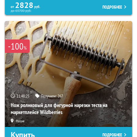
2828
ПОДРОБНЕЕ
от
руб.
до
65700
руб.
-100
%
11:48:24
Получили:
267
Нож роликовый для фигурной нарезки теста на
маркетплейсе Wildberries
Россия
Купить
ПОДРОБНЕЕ