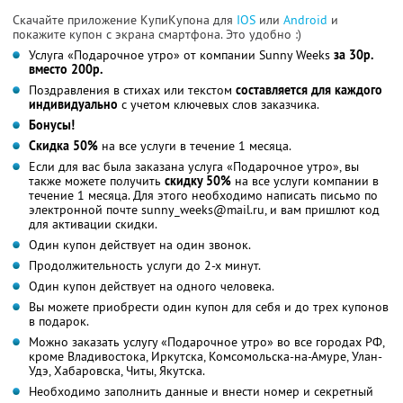
Скачайте приложение КупиКупона для
IOS
или
Android
и
покажите купон с экрана смартфона. Это удобно :)
Услуга «Подарочное утро» от компании Sunny Weeks
за 30р.
вместо 200р.
Поздравления в стихах или текстом
составляется для каждого
индивидуально
с учетом ключевых слов заказчика.
Бонусы!
Скидка 50%
на все услуги в течение 1 месяца.
Если для вас была заказана услуга «Подарочное утро», вы
также можете получить
скидку 50%
на все услуги компании в
течение 1 месяца. Для этого необходимо написать письмо по
электронной почте sunny_weeks@mail.ru, и вам пришлют код
для активации скидки.
Один купон действует на один звонок.
Продолжительность услуги до 2-х минут.
Один купон действует на одного человека.
Вы можете приобрести один купон для себя и до трех купонов
в подарок.
Можно заказать услугу «Подарочное утро» во все городах РФ,
кроме Владивостока, Иркутска, Комсомольска-на-Амуре, Улан-
Удэ, Хабаровска, Читы, Якутска.
Необходимо заполнить данные и внести номер и секретный