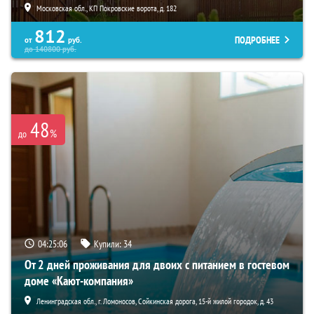
Московская обл., КП Покровские ворота, д. 182
812
ПОДРОБНЕЕ
от
руб.
до
140800
руб.
48
%
до
04:25:05
Купили:
34
От 2 дней проживания для двоих с питанием в гостевом
доме «Кают-компания»
Ленинградская обл., г. Ломоносов, Сойкинская дорога, 15-й жилой городок, д. 43