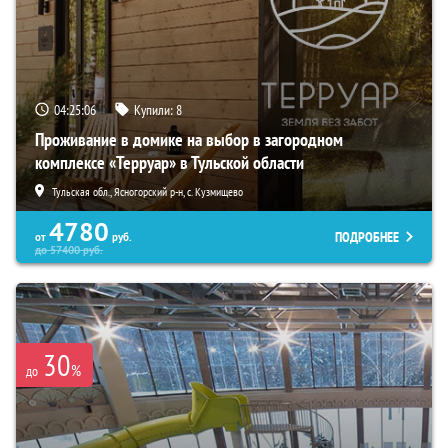
04:25:05
Купили:
8
Проживание в домике на выбор в загородном
комплексе «Терруар» в Тульской области
Тульская обл., Ясногорский р-н, с. Кузмищево
4780
ПОДРОБНЕЕ
от
руб.
до
57400
руб.
30
%
до