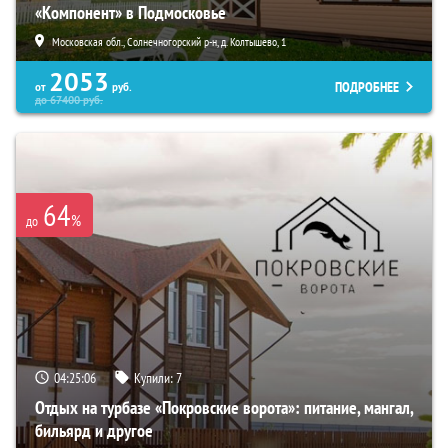
«Компонент» в Подмосковье
Московская обл., Солнечногорский р-н, д. Колтышево, 1
2053
ПОДРОБНЕЕ
от
руб.
до
67400
руб.
64
%
до
04:25:05
Купили:
7
Отдых на турбазе «Покровские ворота»: питание, мангал,
бильярд и другое