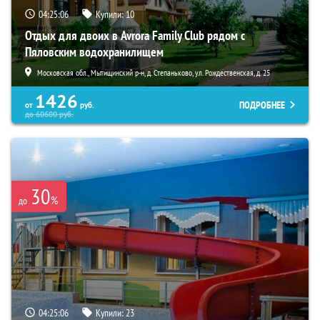
04:25:05
Купили:
10
Отдых для двоих в Avrora Family Club рядом с
Пяловским водохранилищем
Московская обл., Мытищинский р-н, д. Степаньково, ул. Рождественская, д. 25
1426
ПОДРОБНЕЕ
от
руб.
до
60600
руб.
30
%
до
04:25:05
Купили:
23