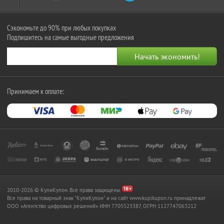
Сэкономьте до 90% при любых покупках
Подпишитесь на самые выгодные предложения
Принимаем к оплате:
2010-2026 © КупиКупон. Все права защищены.
Все права на товарный знак "КупиКупон" и на сайт www.kupikupon.ru принадлежат
OOO «Агентство цифровых решений» ИНН 7705523387, ОГРН 1127747063212