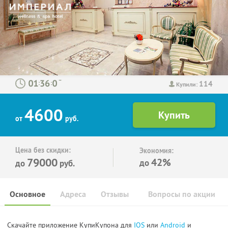
114
:
:
Купили:
4600
от
руб.
Цена без скидки:
Экономия:
79000
42%
до
до
руб.
Основное
Адреса
Отзывы
Вопросы по акции
Скачайте приложение КупиКупона для
IOS
или
Android
и