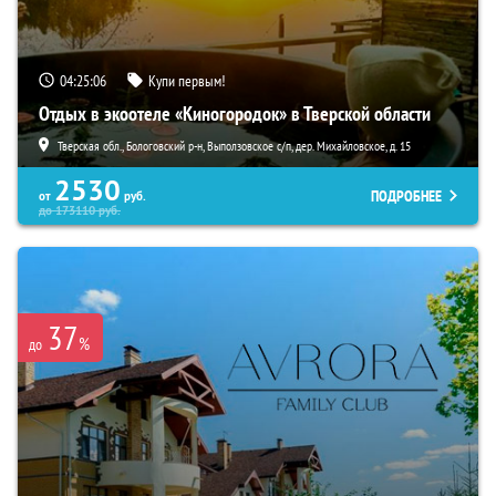
04:25:05
Купи первым!
Отдых в экоотеле «Киногородок» в Тверской области
Тверская обл., Бологовский р-н, Выползовское с/п, дер. Михайловское, д. 15
2530
ПОДРОБНЕЕ
от
руб.
до
173110
руб.
37
%
до