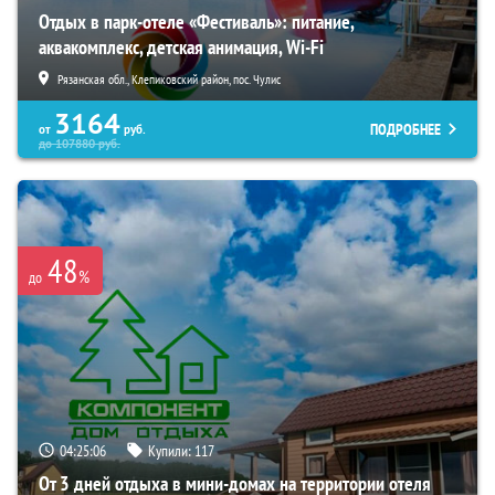
Отдых в парк-отеле «Фестиваль»: питание,
аквакомплекс, детская анимация, Wi-Fi
Рязанская обл., Клепиковский район, пос. Чулис
3164
ПОДРОБНЕЕ
от
руб.
до
107880
руб.
48
%
до
04:25:05
Купили:
117
От 3 дней отдыха в мини-домах на территории отеля