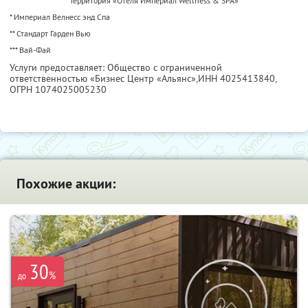
Территория «Отеля Империал Wellness & SPA»
* Империал Велнесс энд Спа
** Стандарт Гарден Вью
*** Вай-Фай
Услуги предоставляет: Общество с ограниченной
ответственностью «Бизнес Центр «Альянс»,
ИНН 4025413840
,
ОГРН 1074025005230
Похожие акции:
30
%
до