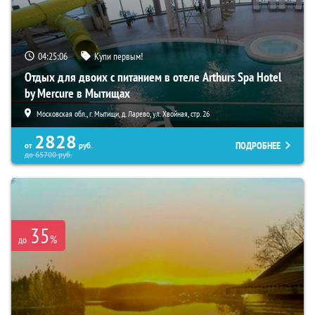
04:25:05
Купи первым!
Отдых для двоих с питанием в отеле Arthurs Spa Hotel
by Mercure в Мытищах
Московская обл., г. Мытищи, д. Ларево, ул. Хвойная, стр. 26
2828
ПОДРОБНЕЕ
от
руб.
до
65700
руб.
35
%
до