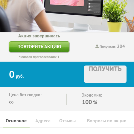
Акция завершилась
204
ПОВТОРИТЬ АКЦИЮ
Получили:
Человек проголосовало: 1
ПОЛУЧИТЬ
0
руб.
Цена без скидки:
Экономия:
∞
100
%
Основное
Адреса
Отзывы
Вопросы по акции