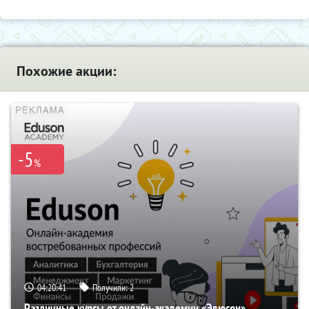
Похожие акции:
-5
%
04:20:40
Получили:
2
Различные курсы от онлайн-академии «Эдюсон»