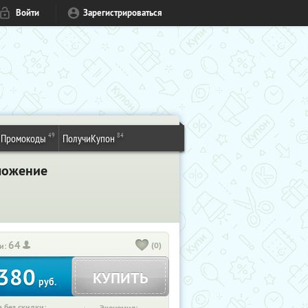
Войти
Зарегистрироваться
49
84
Промокоды
ПолучиКупон
иложение
64
(0)
и:
380
КУПИТЬ
руб.
 без скидки: