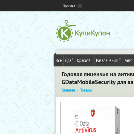
Брянск
6
1
24
Все
Еда
Красота
Развлечения
Авто
Годовая лицензия на антив
GDataMobileSecurity для з
Главная
Товары