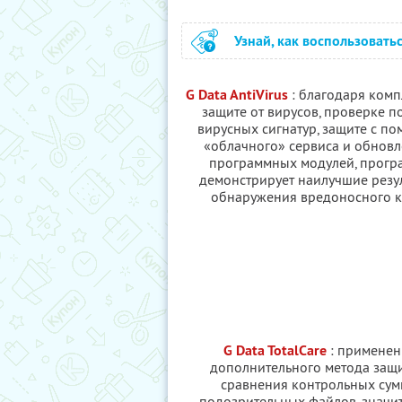
Узнай, как воспользовать
G Data AntiVirus
: благодаря ком
защите от вирусов, проверке п
вирусных сигнатур, защите с п
«облачного» сервиса и обнов
программных модулей, прогр
демонстрирует наилучшие резу
обнаружения вредоносного к
G Data TotalCare
: применен
дополнительного метода защи
сравнения контрольных сум
подозрительных файлов, значи