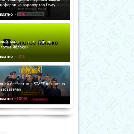
нсферов из аэропортов i'way
сплатно
-10%
вый заказ в сети магазинов
олотое Яблоко»
сплатно
-20%
дней бесплатно в START для новых
льзователей
сплатно
-100%