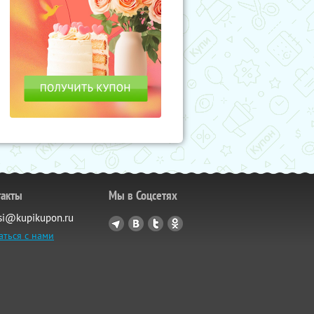
такты
Мы в Соцсетях
si@kupikupon.ru
аться с нами