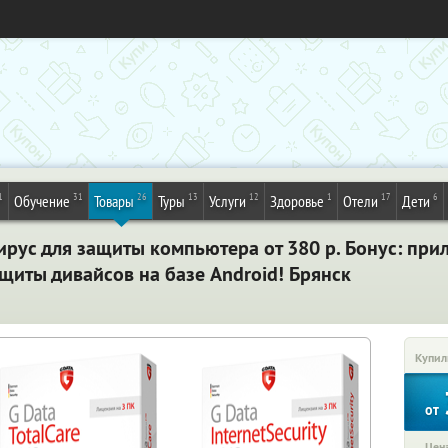
1
31
26
13
12
1
17
6
Обучение
Товары
Туры
Услуги
Здоровье
Отели
Дети
ирус для защиты компьютера от 380 р. Бонус: пр
ащиты дивайсов на базе Android! Брянск
Купил
от
Цена