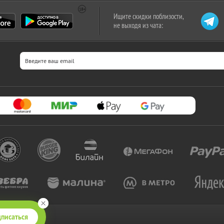
Ищите скидки поблизости,
не выходя из чата:
писаться