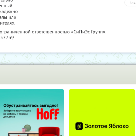
Тов
шенный
 надежно
елы или
ителях.
 ограниченной ответственностью «СиПиЭс Групп»,
257739