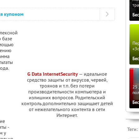
тра
ся купоном
Бе
плексной
о базе
Пер
омощью
«З
лению
амма
Бе
льтаты
ода.
G Data InternetSecurity
— идеальное
средство защиты от вирусов, червей,
троянов и т.п. без потери
25 
производительности компьютера и
по
излишних вопросов. Родительский
Бе
контроль дополнительно защищает детей
от нежелательного контента в сети
Интернет.
ие
ты -
Теги:
м у
тельно