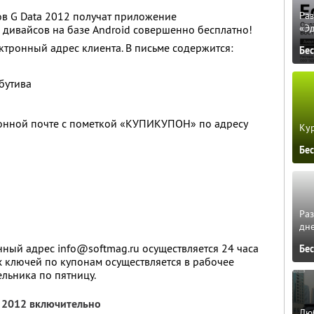
ов G Data 2012 получат приложение
Ра
«Э
ы дивайсов на базе Android совершенно бесплатно!
ктронный адрес клиента. В письме содержится:
Бе
бутива
онной почте с пометкой «КУПИКУПОН» по адресу
Кур
Бе
Ра
дне
ый адрес info@softmag.ru осуществляется 24 часа
Бе
х ключей по купонам осуществляется в рабочее
ельника по пятницу.
я 2012 включительно
Люб