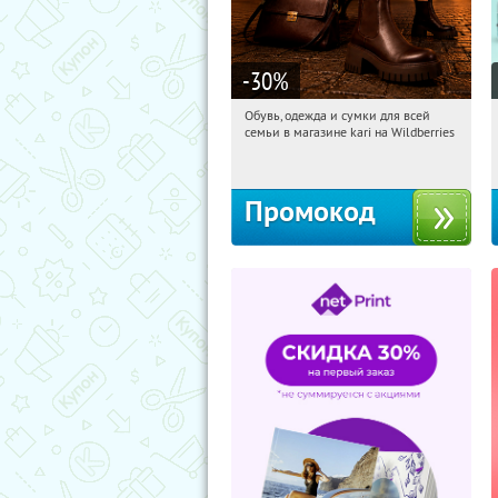
-30
%
Обувь, одежда и сумки для всей
10:49:02
Получили:
31
семьи в магазине kari на Wildberries
Россия
Промокод