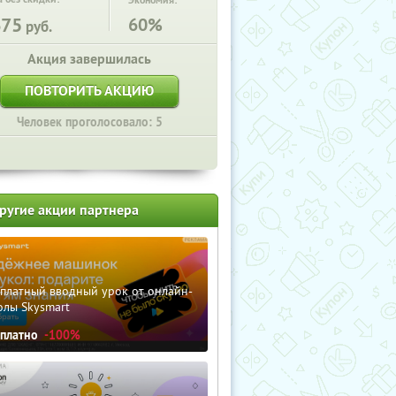
Экономия:
675
60%
руб.
Акция завершилась
ПОВТОРИТЬ АКЦИЮ
Человек проголосовало: 5
ругие акции партнера
сплатный вводный урок от онлайн-
олы Skysmart
сплатно
-100%