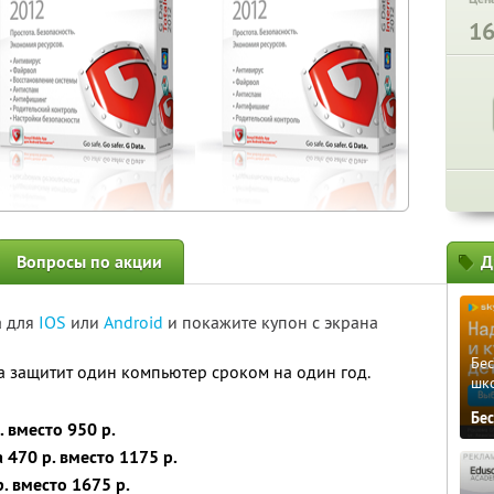
1
Вопросы по акции
Д
а для
IOS
или
Android
и покажите купон с экрана
Бе
 защитит один компьютер сроком на один год.
шк
Бе
. вместо 950 р.
а 470 р. вместо 1175 р.
р. вместо 1675 р.