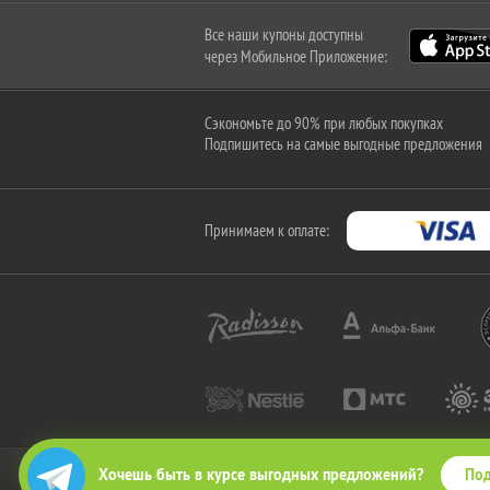
Все наши купоны доступны
через Мобильное Приложение:
Сэкономьте до 90% при любых покупках
Подпишитесь на самые выгодные предложения
Принимаем к оплате:
Под
Хочешь быть в курсе выгодных предложений?
2010-2026 © КупиКупон. Все права защищены.