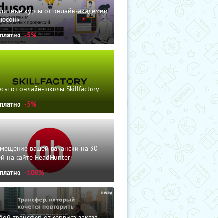
зличные курсы от онлайн-академии
дюсон»
сплатно
-5%
сы от онлайн-школы Skillfactory
сплатно
-5%
змещение вашей вакансии на 30
й на сайте HeadHunter
сплатно
-100%
ой трансфер от сервиса заказа