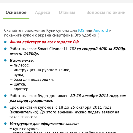
Основное
Адреса
Отзывы
Вопросы по акции
Скачайте приложение КупиКупона для
IOS
или
Android
и
покажите купон с экрана смартфона. Это удобно :)
Акция действует во всех городах РФ
Робот-пылесос Smart Cleaner LL-788
со скидкой 40% за 8700р.
вместо 14500р.
В комплекте:
— пылесос,
— инструкция на русском языке,
— пульт,
— база для подзарядки,
— щетка,
— адаптер.
Робот-пылесос будет доставлен
20-25 декабря 2011 года, как
раз перед праздником.
Срок действия купонов: с 18 до 25 октября 2011 года
(включительно). До этого времени нужно подать заявку на
заказ пылесоса.
Инструкция для оформления заказа:
− купите купон,
− заполните форму заказа по купону на сайте www.smart-