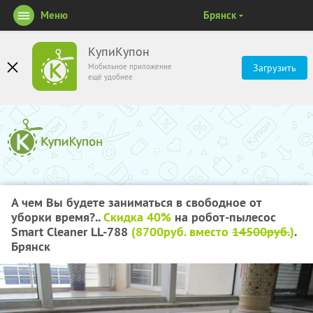
Меню
Брянск
КупиКупон
Мобильное приложение
Загрузить
ещё удобнее
А чем Вы будете заниматься в свободное от
уборки время?..
Скидка 40%
на робот-пылесос
Smart Сleaner LL-788
(8700руб. вместо
14500руб.
)
.
Брянск