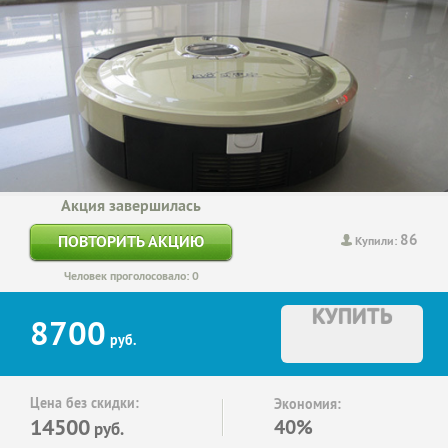
Акция завершилась
86
ПОВТОРИТЬ АКЦИЮ
Купили:
Человек проголосовало: 0
КУПИТЬ
8700
руб.
Цена без скидки:
Экономия:
14500
40%
руб.