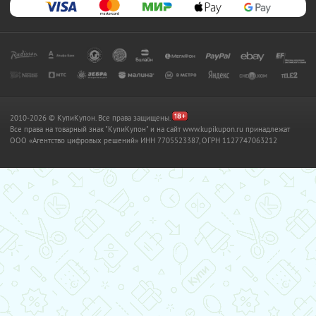
2010-2026 © КупиКупон. Все права защищены.
Все права на товарный знак "КупиКупон" и на сайт www.kupikupon.ru принадлежат
OOO «Агентство цифровых решений» ИНН 7705523387, ОГРН 1127747063212