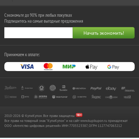
Сэкономьте до 90% при любых покупках
Подпишитесь на самые выгодные предложения
Принимаем к оплате:
2010-2026 © КупиКупон. Все права защищены.
Все права на товарный знак "КупиКупон" и на сайт www.kupikupon.ru принадлежат
OOO «Агентство цифровых решений» ИНН 7705523387, ОГРН 1127747063212