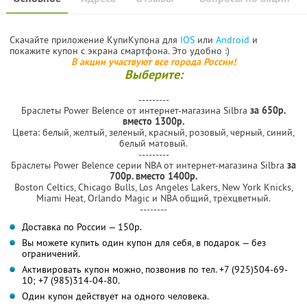
Скачайте приложение КупиКупона для
IOS
или
Android
и
покажите купон с экрана смартфона. Это удобно :)
В акции участвуют все города России!
Выберите:
---------
Браслеты Power Belence от интернет-магазина Silbra
за 650р.
вместо 1300р.
Цвета: белый, желтый, зеленый, красный, розовый, черный, синий,
белый матовый.
---------
Браслеты Power Belence серии NBA от интернет-магазина Silbra
за
700р. вместо 1400р.
Boston Celtics, Chicago Bulls, Los Angeles Lakers, New York Knicks,
Miami Heat, Orlando Magic и NBA общий, трёхцветный.
--------
Доставка по России — 150р.
Вы можете купить один купон для себя, в подарок — без
ограничений.
Активировать купон можно, позвонив по тел. +7 (925)504-69-
10; +7 (985)314-04-80.
Один купон действует на одного человека.