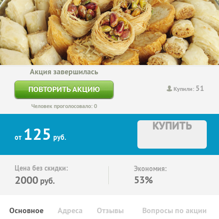
Акция завершилась
51
ПОВТОРИТЬ АКЦИЮ
Купили:
Человек проголосовало: 0
КУПИТЬ
125
от
руб.
Цена без скидки:
Экономия:
2000
53%
руб.
Основное
Адреса
Отзывы
Вопросы по акции