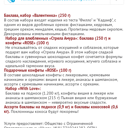
Баклава, набор «Валентинка» (250 г)
В состав набора входят изделия из теста "Филло" и "Кадаиф", с
одним из видов дробленых орехов: фисташками, кедровым,
грецким орехом, миндалем, кешью. Пропитаны медовым сиропом.
Декорированы измельченными фисташками.
Набор для влюбленных «Стрела Амура»: баклава (250 г) и
конфеты «ROSE» (100 г)
Не отказывайтесь от сладких искушений и соблазнов, которые
подарят вам набор «Стрела Амура». В этом наборе сладкой
баклавы и сувенирных шоколадных конфет сочетается формулы
сладкого наслаждения, игривого искушения, жгучего соблазна и
идеальной гармонии вкуса.
Подарочные конфеты «ROSE» (100 г)
В составе шоколадные конфеты с ликеровыми, кремовыми
начинками и орехами: вишня в ликере, ананасы в шампанском,
ассорти с кремовыми начинками, ассорти с орехами.
Набор «With Love»:
Баклава на подносе (1.200 кг), конфеты вишня в ликере или
ананасы в шампанском (215 г) Пьяная вишня или буржуазные
ананасы в шампанском — невероятно вкусные сладости.
Ассорти баклавы на подносе (0,9 кг) и баклавы кокосовой (0,6
кг).
Поклонницы кокоса будут покорены!
Услуги предоставляет: Общество с Ограниченной
Ответственностью «Шуар»,
ИНН 7710241282
, ОГРН