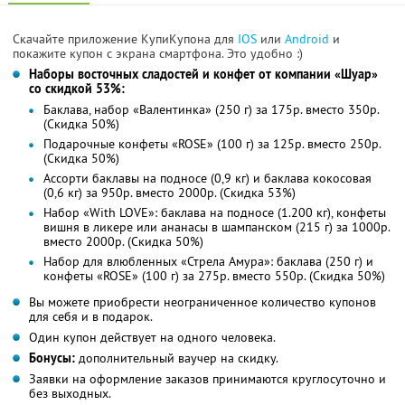
Скачайте приложение КупиКупона для
IOS
или
Android
и
покажите купон с экрана смартфона. Это удобно :)
Наборы восточных сладостей и конфет от компании «Шуар»
со скидкой 53%:
Баклава, набор «Валентинка» (250 г) за 175р. вместо 350р.
(Скидка 50%)
Подарочные конфеты «ROSE» (100 г) за 125р. вместо 250р.
(Скидка 50%)
Ассорти баклавы на подносе (0,9 кг) и баклава кокосовая
(0,6 кг) за 950р. вместо 2000р. (Скидка 53%)
Набор «With LOVE»: баклава на подносе (1.200 кг), конфеты
вишня в ликере или ананасы в шампанском (215 г) за 1000р.
вместо 2000р. (Скидка 50%)
Набор для влюбленных «Стрела Амура»: баклава (250 г) и
конфеты «ROSE» (100 г) за 275р. вместо 550р. (Скидка 50%)
Вы можете приобрести неограниченное количество купонов
для себя и в подарок.
Один купон действует на одного человека.
Бонусы:
дополнительный ваучер на скидку.
Заявки на оформление заказов принимаются круглосуточно и
без выходных.