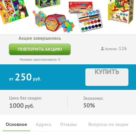
Акция завершилась
126
ПОВТОРИТЬ АКЦИЮ
Купили:
Человек проголосовало: 0
КУПИТЬ
250
от
руб.
Цена без скидки:
Экономия:
1000
50%
руб.
Основное
Адреса
Отзывы
Вопросы по акции