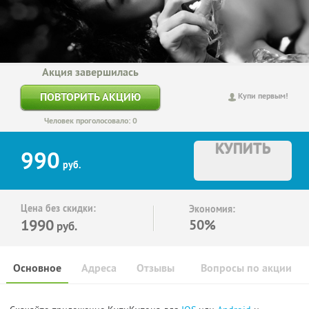
Акция завершилась
ПОВТОРИТЬ АКЦИЮ
Купи первым!
Человек проголосовало: 0
КУПИТЬ
990
руб.
Цена без скидки:
Экономия:
1990
50%
руб.
Основное
Адреса
Отзывы
Вопросы по акции