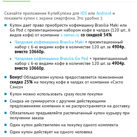
Скачайте приложение КупиКупона для
IOS
или
Android
и
покажите купон с экрана смартфона. Это удобно :)
Купон дает право приобрести кофемашину Brasilia Maki или
Go Pod с презентационным набором кофе в чалдах (120 шт., 6
видов кофе) от компании
s-senso.ru
со скидкой 54%
Чалдовая кофемашина Brasilia Maki
+ презентационный
набор с 6-ю видами кофе в количестве 120 шт. за
4904р.
вместо 10660р.
Чалдовая кофемашина Brasilia Go Pod
+ презентационный
набор с 6-ю видами кофе в количестве 120 шт. за
4904р.
вместо 10660р.
Бонус!
Обладателям купона предоставляется пожизненная
скидка 25%
на покупку кофе в чалдах от компании «Сэсто
Сэнсо»
Купон можно использовать сразу после покупки
Скидка не суммируется с другими действующими
предложениями компании и не распространяется на доставку
Обязательно предъявляйте распечатанный купон курьеру при
получении заказа
Один купон действителен на покупку одного комплекта
Один купон действует на одного человека