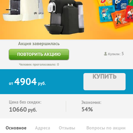
Акция завершилась
5
ПОВТОРИТЬ АКЦИЮ
Купили:
Человек проголосовало: 0
КУПИТЬ
4904
от
руб.
Цена без скидки:
Экономия:
10660
54%
руб.
Основное
Адреса
Отзывы
Вопросы по акции