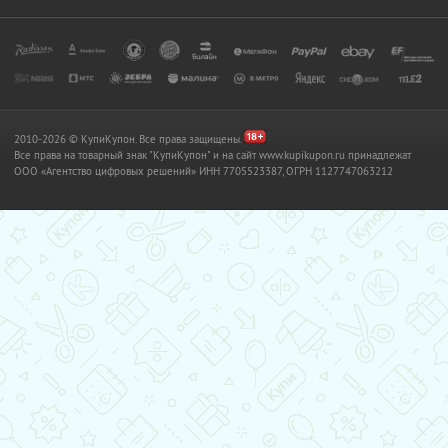
2010-2026 © КупиКупон. Все права защищены.
Все права на товарный знак "КупиКупон" и на сайт www.kupikupon.ru принадлежат
OOO «Агентство цифровых решений» ИНН 7705523387, ОГРН 1127747063212