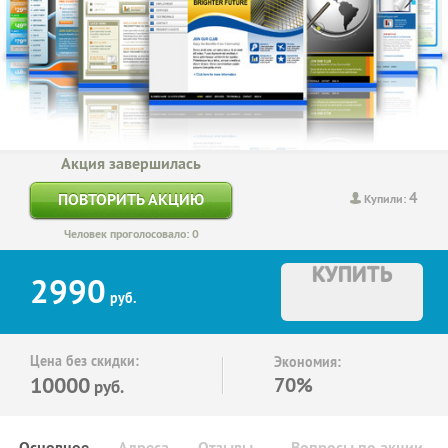
Акция завершилась
4
ПОВТОРИТЬ АКЦИЮ
Купили:
Человек проголосовало: 0
КУПИТЬ
2990
руб.
Цена без скидки:
Экономия:
10000
70%
руб.
Основное
Адреса
Отзывы
Вопросы по акции