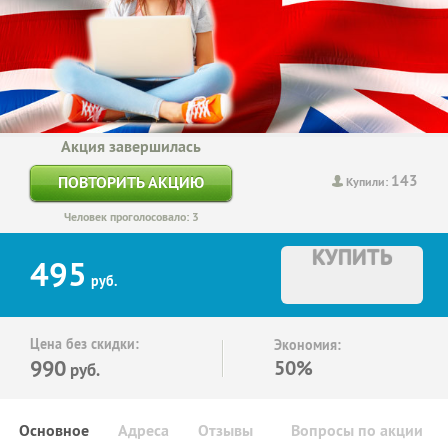
Акция завершилась
143
ПОВТОРИТЬ АКЦИЮ
Купили:
Человек проголосовало: 3
КУПИТЬ
495
руб.
Цена без скидки:
Экономия:
990
50%
руб.
Основное
Адреса
Отзывы
Вопросы по акции