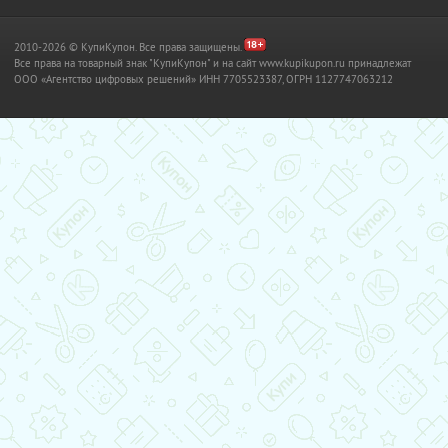
2010-2026 © КупиКупон. Все права защищены.
Все права на товарный знак "КупиКупон" и на сайт www.kupikupon.ru принадлежат
OOO «Агентство цифровых решений» ИНН 7705523387, ОГРН 1127747063212