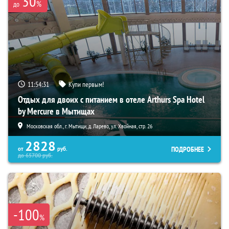
30
%
до
11:54:30
Купи первым!
Отдых для двоих с питанием в отеле Arthurs Spa Hotel
by Mercure в Мытищах
Московская обл., г. Мытищи, д. Ларево, ул. Хвойная, стр. 26
2828
ПОДРОБНЕЕ
от
руб.
до
65700
руб.
-100
%