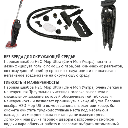
БЕЗ ВРЕДА ДЛЯ ОКРУЖАЮЩЕЙ СРЕДЫ!
Паровая швабра H2O Mop Ultra (Стим Моп Ультра) чистит и
дезинфицирует полы с помощью пара, без химических реагентов,
поэтому данный прибор прост в эксплуатации и не оказывает
негативное воздействие на окружающую среду.
ГИБКОСТЬ И МАНЕВРЕННОСТЬ!
Паровая швабра H2O Mop Ultra (Стим Моп Ультра) очень легкая и
маневренная. Треугольная чистящая головка выполнена в
специальном дизайне, который обеспечивает ей гибкость и
маневренность и позволяет проникнуть в каждый угол. Паровая
швабра H2O Mop Ultra вымоет ламинат, паркет или ковер. Вы
сможете очистить труднодоступные места под мебелью, а
накладка из микроволокна впитает даже жидкую грязь.
Эргономичная ручка паровой швабры с встроенной кнопкой
подачи пара облегчит работу и позволит выбрать оптимальный