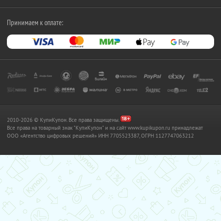
Принимаем к оплате:
2010-2026 © КупиКупон. Все права защищены.
Все права на товарный знак "КупиКупон" и на сайт www.kupikupon.ru принадлежат
OOO «Агентство цифровых решений» ИНН 7705523387, ОГРН 1127747063212