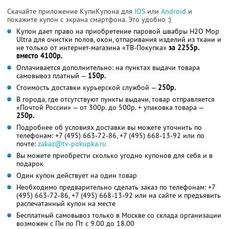
Скачайте приложение КупиКупона для
IOS
или
Android
и
покажите купон с экрана смартфона. Это удобно :)
Купон дает право на приобретение паровой швабры H2O Mop
Ultra для очистки полов, окон, отпаривания изделий из ткани и
не только от интернет-магазина «ТВ-Покупка»
за 2255р.
вместо 4100р.
Оплачивается дополнительно: на пунктах выдачи товара
самовывоз платный —
150р.
Стоимость доставки курьерской службой —
250р.
В города, где отсутствуют пункты выдачи, товар отправляется
«Почтой России» — от 300р. до 500р. + упаковка товара —
250р.
Подробнее об условиях доставки вы можете уточнить по
телефонам: +7 (495) 663-72-86, +7 (495) 668-13-92 или по
почте:
zakaz@tv-pokupka.ru
Вы можете приобрести сколько угодно купонов для себя и в
подарок
Один купон действует на один товар
Необходимо предварительно сделать заказ по телефонам: +7
(495) 663-72-86, +7 (495) 668-13-92 или на сайте и предъявить
распечатанный купон на месте
Бесплатный самовывоз только в Москве со склада организации
возможен с Пн по Пт с 9.00 до 18.00