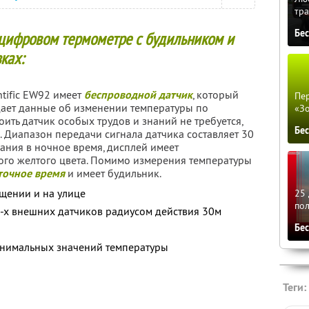
тра
Бе
цифровом термометре с будильником и
ках:
tific EW92 имеет
беспроводной датчик
, который
Пер
едает данные об изменении температуры по
«З
ить датчик особых трудов и знаний не требуется,
Бе
. Диапазон передачи сигнала датчика составляет 30
ания в ночное время, дисплей имеет
ого желтого цвета. Помимо измерения температуры
точное время
и имеет будильник.
щении и на улице
25 
по
-х внешних датчиков радиусом действия 30м
Бе
инимальных значений температуры
Теги: