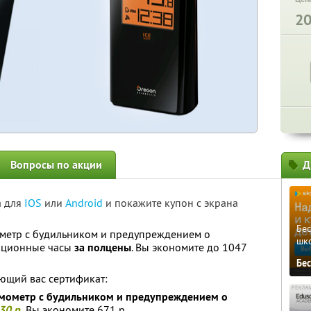
2
Вопросы по акции
Д
а для
IOS
или
Android
и покажите купон с экрана
Бе
метр с будильником и предупреждением о
шк
екционные часы
за полцены
. Вы экономите до 1047
Бе
ющий вас сертификат:
мометр с будильником и предупреждением о
30 р.
Вы экономите 671 р.