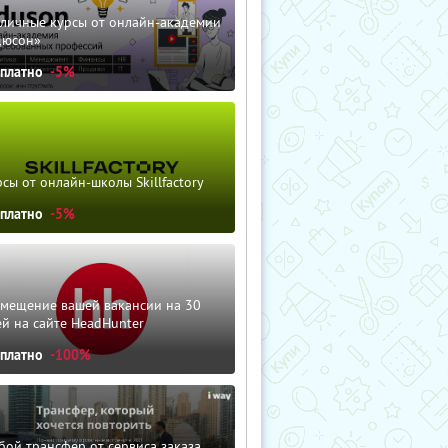
зличные курсы от онлайн-академии
дюсон»
сплатно
-5%
сы от онлайн-школы Skillfactory
сплатно
-5%
змещение вашей вакансии на 30
й на сайте HeadHunter
сплатно
-100%
ой трансфер от сервиса заказа