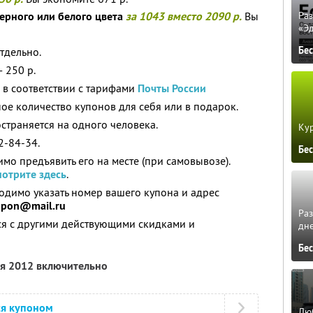
ерного или белого цвета
за 1043 вместо 2090 р.
Вы
Ра
«Э
Бе
тдельно.
 250 р.
 в соответствии с тарифами
Почты России
ое количество купонов для себя или в подарок.
страняется на одного человека.
Кур
2-84-34.
Бе
мо предъявить его на месте (при самовывозе).
мотрите здесь
.
ходимо указать номер вашего купона и адрес
upon@mail.ru
Ра
ся с другими действующими скидками и
дне
Бе
ля 2012 включительно
ся купоном
Люб