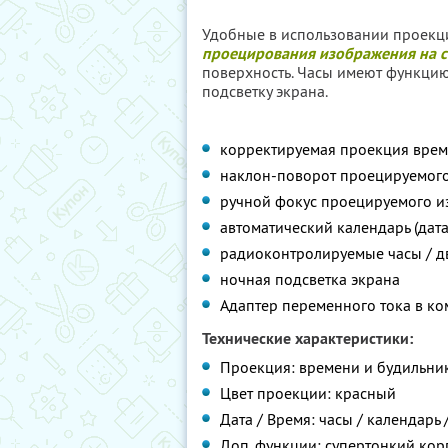
Удобные в использовании проекц
проецирования изображения на с
поверхность. Часы имеют функцию
подсветку экрана.
корректируемая проекция време
наклон-поворот проецируемого
ручной фокус проецируемого 
автоматический календарь (дат
радиоконтролируемые часы / д
ночная подсветка экрана
Адаптер переменного тока в ко
Технические характеристики:
Проекция: времени и будильник
Цвет проекции: красный
Дата / Время: часы / календарь 
Доп. функции: супертонкий кор