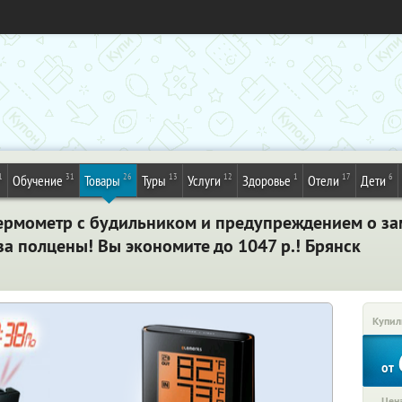
1
31
26
13
12
1
17
6
Обучение
Товары
Туры
Услуги
Здоровье
Отели
Дети
рмометр с будильником и предупреждением о за
а полцены! Вы экономите до 1047 р.! Брянск
Купил
от
Цена