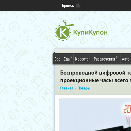
Брянск
6
1
24
Все
Еда
Красота
Развлечения
Авто
Беспроводной цифровой те
проекционные часы всего з
Главная
Товары