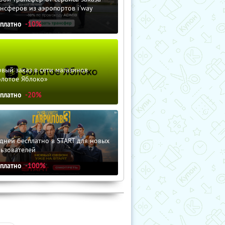
нсферов из аэропортов i'way
сплатно
-10%
вый заказ в сети магазинов
олотое Яблоко»
сплатно
-20%
дней бесплатно в START для новых
льзователей
сплатно
-100%