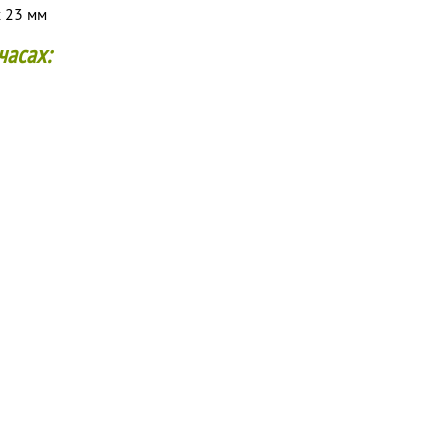
x 23 мм
часах: