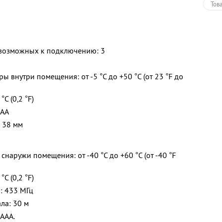
Тов
 возможных к подключению: 3
 внутри помещения: от -5 °С до +50 °С (от 23 °F до
С (0,2 °F)
 АА
x 38 мм
наружи помещения: от -40 °С до +60 °С (от -40 °F
С (0,2 °F)
: 433 МГц
ла: 30 м
 ААА.