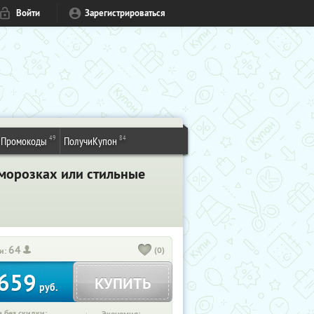
Войти
Зарегистрироваться
49
84
Промокоды
ПолучиКупон
морозках или стильные
64
(0)
и:
659
КУПИТЬ
руб.
 без скидки: