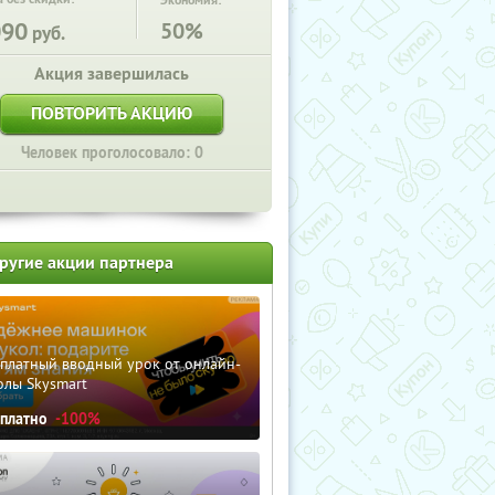
Экономия:
090
50%
руб.
Акция завершилась
ПОВТОРИТЬ АКЦИЮ
Человек проголосовало: 0
ругие акции партнера
сплатный вводный урок от онлайн-
олы Skysmart
сплатно
-100%