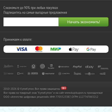
Сэкономьте до 90% при любых покупках
Подпишитесь на самые выгодные предложения
Принимаем к оплате:
2010-2026 © КупиКупон. Все права защищены.
Все права на товарный знак "КупиКупон" и на сайт www.kupikupon.ru принадлежат
OOO «Агентство цифровых решений» ИНН 7705523387, ОГРН 1127747063212