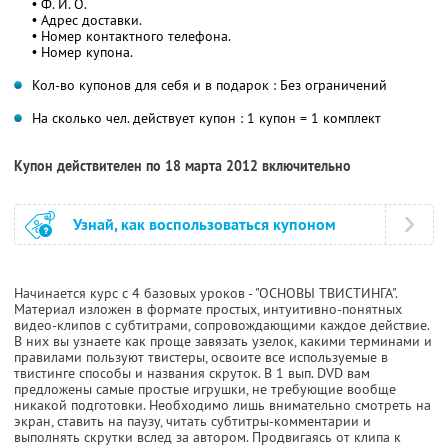
• Ф. И. О.
• Адрес доставки.
• Номер контактного телефона.
• Номер купона.
Кол-во купонов для себя и в подарок : Без ограничений
На сколько чел. действует купон : 1 купон = 1 комплект
Купон действителен по 18 марта 2012 включительно
Узнай, как воспользоваться купоном
Начинается курс с 4 базовых уроков - "ОСНОВЫ ТВИСТИНГА".
Материал изложен в формате простых, интуитивно-понятных
видео-клипов с субтитрами, сопровождающими каждое действие.
В них вы узнаете как проще завязать узелок, какими терминами и
правилами пользуют твистеры, освоите все используемые в
твистинге способы и названия скруток. В 1 вып. DVD вам
предложены самые простые игрушки, не требующие вообще
никакой подготовки. Необходимо лишь внимательно смотреть на
экран, ставить на паузу, читать субтитры-комментарии и
выполнять скрутки вслед за автором. Продвигаясь от клипа к