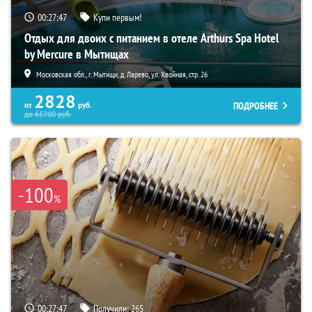
00:27:46
Купи первым!
Отдых для двоих с питанием в отеле Arthurs Spa Hotel
by Mercure в Мытищах
Московская обл., г. Мытищи, д. Ларево, ул. Хвойная, стр. 26
2828
ПОДРОБНЕЕ
от
руб.
до
65700
руб.
-100
%
00:27:46
Получили:
265