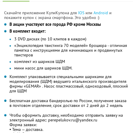
Скачайте приложение КупиКупона для
IOS
или
Android
и
покажите купон с экрана смартфона. Это удобно :)
В акции участвуют все города РФ кроме Москвы
В комплект входит:
3 DVD дисках (по 10 клипов в каждом)
«Энциклопедия твистинга 70 моделей» брошюра - отличная
памятка с инструкциями для начинающих и продвинутых
твистеров
комплект из шариков ШДМ
мини насос для шариков ШДМ.
Комплект упаковывается специальными шариками для
моделирования (ШДМ) ведушего итальянского производителя
фирмы «GEMAR» . Насос пластмассовый, одноходовый, плоский
для ШДМ
Бесплатная доставка бандеролью по России, получение заказа
в почтовом отделение, срок доставки от 2 дней до 2 недель
Чтобы оформить доставку, необходимо отправить заявку на
электронный адрес: perepelukov.ru@yandex.ru
Форма заявки:
• Тема — доставка.