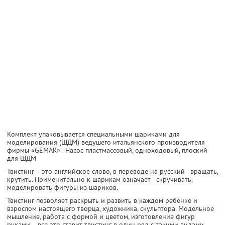
Комплект упаковывается специальными шариками для
моделирования (ШДМ) ведушего итальянского производителя
фирмы «GEMAR» . Насос пластмассовый, одноходовый, плоский
для ШДМ
Твистинг – это английское слово, в переводе на русский - вращать,
крутить. Применительно к шарикам означает - скручивать,
моделировать фигуры из шариков.
Твистинг позволяет раскрыть и развить в каждом ребенке и
взрослом настоящего творца, художника, скульптора. Модельное
мышление, работа с формой и цветом, изготовление фигур
руками – все это ставит твистинг в один ряд с такими видами