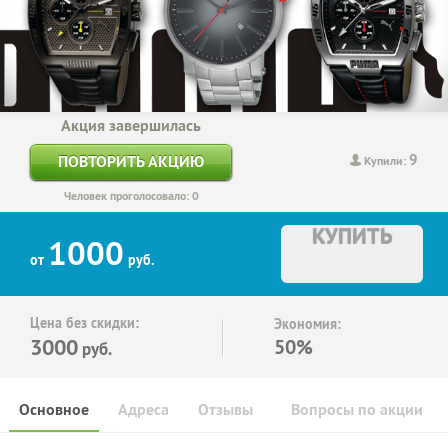
Акция завершилась
9
ПОВТОРИТЬ АКЦИЮ
Купили:
Человек проголосовало: 0
КУПИТЬ
1000
от
руб.
Цена без скидки:
Экономия:
3000
50%
руб.
Основное
Адреса
Отзывы
Вопросы по акции