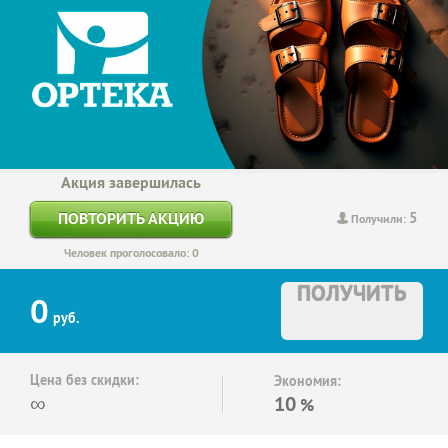
Акция завершилась
5
ПОВТОРИТЬ АКЦИЮ
Получили:
Человек проголосовало: 0
ПОЛУЧИТЬ
0
руб.
Цена без скидки:
Экономия:
∞
10
%