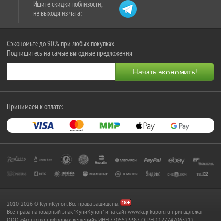
Ищите скидки поблизости,
не выходя из чата:
Сэкономьте до 90% при любых покупках
Подпишитесь на самые выгодные предложения
Принимаем к оплате:
2010-2026 © КупиКупон. Все права защищены.
Все права на товарный знак "КупиКупон" и на сайт www.kupikupon.ru принадлежат
OOO «Агентство цифровых решений» ИНН 7705523387, ОГРН 1127747063212