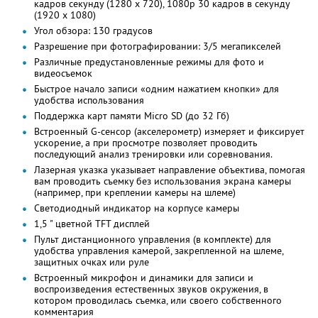
кадров секунду (1280 x 720), 1080p 30 кадров в секунду
(1920 x 1080)
Угол обзора: 130 градусов
Разрешение при фотографировании: 3/5 мегапикселей
Различные предустановленные режимы для фото и
видеосъемок
Быстрое начало записи «одним нажатием кнопки» для
удобства использования
Поддержка карт памяти Micro SD (до 32 Гб)
Встроенный G-сенсор (акселерометр) измеряет и фиксирует
ускорение, а при просмотре позволяет проводить
последующий анализ тренировки или соревнования.
Лазерная указка указывает направление объектива, помогая
вам проводить съемку без использования экрана камеры
(например, при креплении камеры на шлеме)
Светодиодный индикатор на корпусе камеры
1,5 " цветной TFT дисплей
Пульт дистанционного управления (в комплекте) для
удобства управления камерой, закрепленной на шлеме,
защитных очках или руле
Встроенный микрофон и динамики для записи и
воспроизведения естественных звуков окружения, в
котором проводилась съемка, или своего собственного
комментария