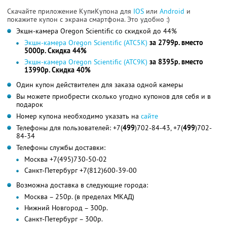
Скачайте приложение КупиКупона для
IOS
или
Android
и
покажите купон с экрана смартфона. Это удобно :)
Экшн-камера Oregon Scientific со скидкой до 44%
Экшн-камера Oregon Scientific (ATC5K)
за 2799р. вместо
5000р. Скидка 44%
Экшн-камера Oregon Scientific (ATC9K)
за 8395р. вместо
13990р. Скидка 40%
Один купон действителен для заказа одной камеры
Вы можете приобрести сколько угодно купонов для себя и в
подарок
Номер купона необходимо указать на
сайте
Телефоны для пользователей: +7(
499
)702-84-43, +7(
499
)702-
84-34
Телефоны службы доставки:
Москва +7(495)730-50-02
Санкт-Петербург +7(812)600-39-00
Возможна доставка в следующие города:
Москва – 250р. (в пределах МКАД)
Нижний Новгород – 300р.
Санкт-Петербург – 300р.