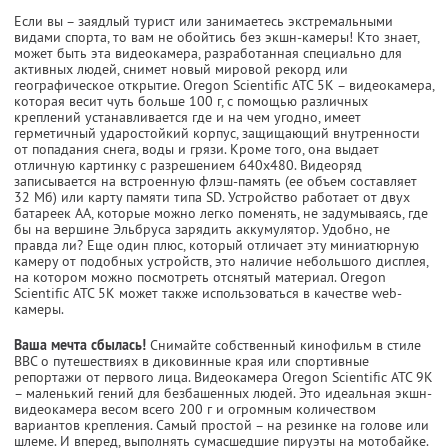
Если вы – заядлый турист или занимаетесь экстремальными
видами спорта, то вам не обойтись без экшн-камеры! Кто знает,
может быть эта видеокамера, разработанная специально для
активных людей, снимет новый мировой рекорд или
географическое открытие. Oregon Scientific ATC 5K – видеокамера,
которая весит чуть больше 100 г, с помощью различных
креплений устанавливается где и на чем угодно, имеет
герметичный ударостойкий корпус, защищающий внутренности
от попадания снега, воды и грязи. Кроме того, она выдает
отличную картинку с разрешением 640х480. Видеоряд
записывается на встроенную флэш-память (ее объем составляет
32 Мб) или карту памяти типа SD. Устройство работает от двух
батареек АА, которые можно легко поменять, не задумываясь, где
бы на вершине Эльбруса зарядить аккумулятор. Удобно, не
правда ли? Еще один плюс, который отличает эту миниатюрную
камеру от подобных устройств, это наличие небольшого дисплея,
на котором можно посмотреть отснятый материал. Oregon
Scientific ATC 5K может также использоваться в качестве web-
камеры.
Ваша мечта сбылась!
Снимайте собственный кинофильм в стиле
BBC о путешествиях в диковинные края или спортивные
репортажи от первого лица. Видеокамера Oregon Scientific ATC 9K
– маленький гений для безбашенных людей. Это идеальная экшн-
видеокамера весом всего 200 г и огромным количеством
вариантов крепления. Самый простой – на резинке на голове или
шлеме. И вперед, выполнять сумасшедшие пируэты на мотобайке.