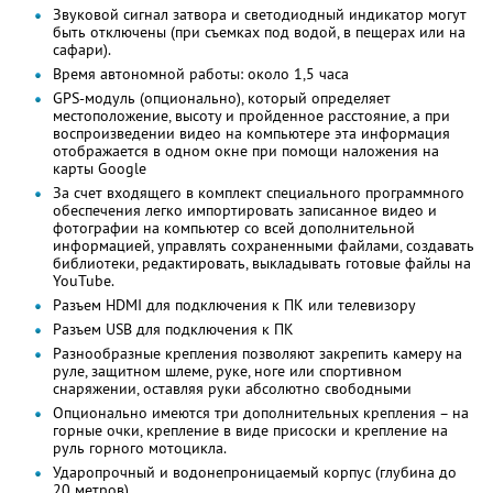
Звуковой сигнал затвора и светодиодный индикатор могут
быть отключены (при съемках под водой, в пещерах или на
сафари).
Время автономной работы: около 1,5 часа
GPS-модуль (опционально), который определяет
местоположение, высоту и пройденное расстояние, а при
воспроизведении видео на компьютере эта информация
отображается в одном окне при помощи наложения на
карты Google
За счет входящего в комплект специального программного
обеспечения легко импортировать записанное видео и
фотографии на компьютер со всей дополнительной
информацией, управлять сохраненными файлами, создавать
библиотеки, редактировать, выкладывать готовые файлы на
YouTube.
Разъем HDMI для подключения к ПК или телевизору
Разъем USB для подключения к ПК
Разнообразные крепления позволяют закрепить камеру на
руле, защитном шлеме, руке, ноге или спортивном
снаряжении, оставляя руки абсолютно свободными
Опционально имеются три дополнительных крепления – на
горные очки, крепление в виде присоски и крепление на
руль горного мотоцикла.
Ударопрочный и водонепроницаемый корпус (глубина до
20 метров)