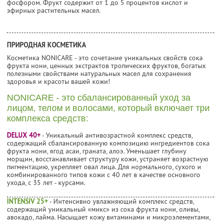
фосфором. Фрукт содержит от 1 до 5 процентов кислот и
эфирных растительных масел.
ПРИРОДНАЯ КОСМЕТИКА
Косметика NONICARE - это сочетание уникальных свойств сока
фрукта нони, ценных экстрактов тропических фруктов, богатых
полезными свойствами натуральных масел для сохранения
здоровья и красоты вашей кожи!
NONICARE - это сбалансированный уход за
лицом, телом и волосами, который включает три
комплекса средств:
DELUX 40+
- Уникальный антивозрастной комплекс средств,
содержащий сбалансированную композицию ингредиентов сока
фрукта нони, ягод асаи, граната, алоэ. Уменьшает глубину
морщин, восстанавливает структуру кожи, устраняет возрастную
пигментацию, укрепляет овал лица. Для нормального, сухого и
комбинированного типов кожи с 40 лет в качестве основного
ухода, с 35 лет - курсами.
INTENSIV 25+
- Интенсивно увлажняющий комплекс средств,
содержащий уникальный «микс» из сока фрукта нони, оливы,
авокадо, лайма. Насыщает кожу витаминами и микроэлементами,