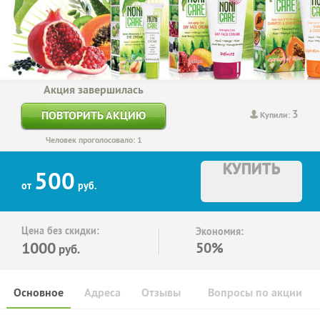
Акция завершилась
3
ПОВТОРИТЬ АКЦИЮ
Купили:
Человек проголосовало: 1
КУПИТЬ
500
от
руб.
Цена без скидки:
Экономия:
1000
50%
руб.
Основное
Адреса
Отзывы
Вопросы по акции