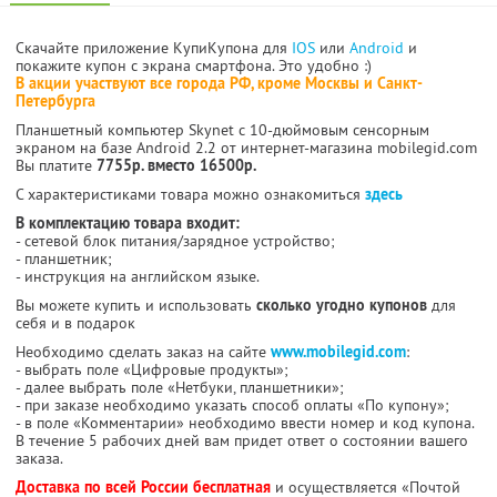
Скачайте приложение КупиКупона для
IOS
или
Android
и
покажите купон с экрана смартфона. Это удобно :)
В акции участвуют все города РФ, кроме Москвы и Санкт-
Петербурга
Планшетный компьютер Skynet с 10-дюймовым сенсорным
экраном на базе Android 2.2 от интернет-магазина mobilegid.com
Вы платите
7755р. вместо 16500р.
С характеристиками товара можно ознакомиться
здесь
В комплектацию товара входит:
- сетевой блок питания/зарядное устройство;
- планшетник;
- инструкция на английском языке.
Вы можете купить и использовать
сколько угодно купонов
для
себя и в подарок
Необходимо сделать заказ на сайте
www.mobilegid.com
:
- выбрать поле «Цифровые продукты»;
- далее выбрать поле «Нетбуки, планшетники»;
- при заказе необходимо указать способ оплаты «По купону»;
- в поле «Комментарии» необходимо ввести номер и код купона.
В течение 5 рабочих дней вам придет ответ о состоянии вашего
заказа.
Доставка по всей России бесплатная
и осуществляется «Почтой