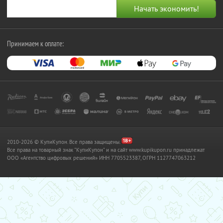
Принимаем к оплате:
2010-2026 © КупиКупон. Все права защищены.
Все права на товарный знак "КупиКупон" и на сайт www.kupikupon.ru принадлежат
OOO «Агентство цифровых решений» ИНН 7705523387, ОГРН 1127747063212