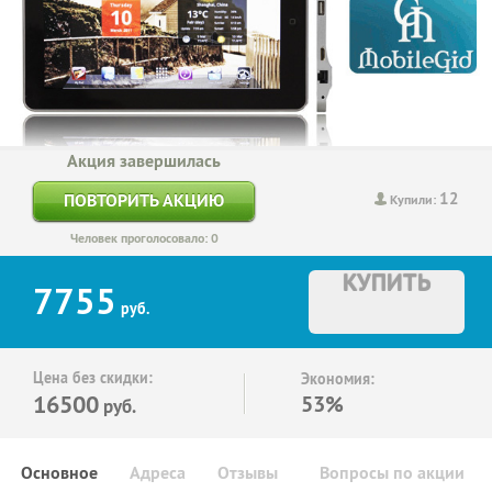
Акция завершилась
12
ПОВТОРИТЬ АКЦИЮ
Купили:
Человек проголосовало: 0
КУПИТЬ
7755
руб.
Цена без скидки:
Экономия:
16500
53%
руб.
Основное
Адреса
Отзывы
Вопросы по акции