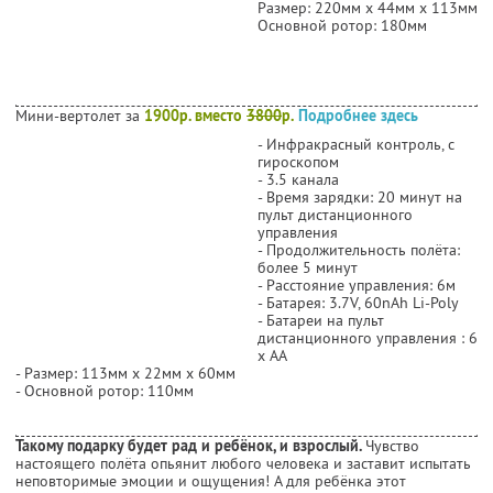
Размер: 220мм х 44мм х 113мм
Основной ротор: 180мм
Мини-вертолет за
1900р. вместо
3800
р.
Подробнее здесь
- Инфракрасный контроль, с
гироскопом
- 3.5 канала
- Время зарядки: 20 минут на
пульт дистанционного
управления
- Продолжительность полёта:
более 5 минут
- Расстояние управления: 6м
- Батарея: 3.7V, 60nAh Li-Poly
- Батареи на пульт
дистанционного управления : 6
х АА
- Размер: 113мм х 22мм х 60мм
- Основной ротор: 110мм
Такому подарку будет рад и ребёнок, и взрослый.
Чувство
настоящего полёта опьянит любого человека и заставит испытать
неповторимые эмоции и ощущения! А для ребёнка этот