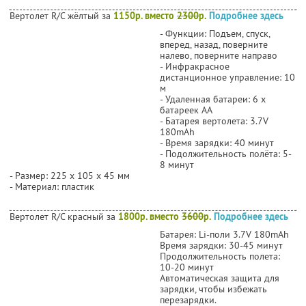
Вертолет R/C жёлтый за
1150р. вместо
2300
р.
Подробнее здесь
- Функции: Подъем, спуск,
вперед, назад, поверните
налево, поверните направо
- Инфракрасное
дистанционное управление: 10
м
- Удаленная батареи: 6 х
батареек АА
- Батарея вертолета: 3.7V
180mAh
- Время зарядки: 40 минут
- Подолжительность полёта: 5-
8 минут
- Размер: 225 х 105 х 45 мм
- Материал: пластик
Вертолет R/С красный за
1800р. вместо
3600
р.
Подробнее здесь
Батарея: Li-поли 3.7V 180mAh
Время зарядки: 30-45 минут
Продолжительность полета:
10-20 минут
Автоматическая защита для
зарядки, чтобы избежать
перезарядки.