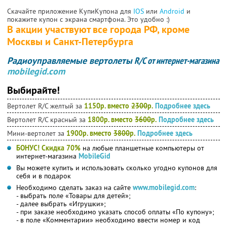
Скачайте приложение КупиКупона для
IOS
или
Android
и
покажите купон с экрана смартфона. Это удобно :)
В акции участвуют все города РФ, кроме
Москвы и Санкт-Петербурга
Радиоуправляемые вертолеты
R/С от интернет-магазина
mobilegid.com
Выбирайте!
Вертолет R/C желтый за
1150р. вместо
2300
р.
Подробнее здесь
Вертолет R/С красный за
1800р. вместо
3600
р.
Подробнее здесь
Мини-вертолет за
1900р. вместо
3800
р.
Подробнее здесь
БОНУС!
Скидка 70%
на любые планшетные компьютеры от
интернет-магазина
MobileGid
Вы можете купить и использовать сколько угодно купонов для
себя и в подарок
Необходимо сделать заказ на сайте
www.mobilegid.com
:
- выбрать поле «Товары для детей»;
- далее выбрать «Игрушки»;
- при заказе необходимо указать способ оплаты «По купону»;
- в поле «Комментарии» необходимо ввести номер и код