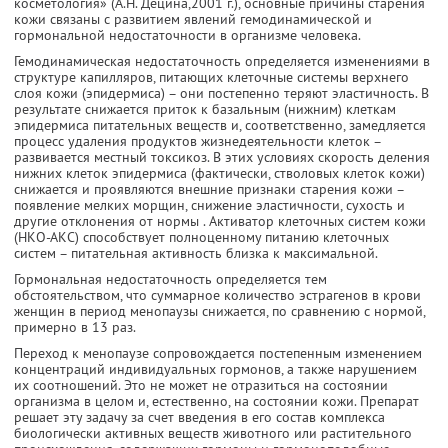
косметология» (А.Н. Децина,2001 г.), основные причины старения
кожи связаны с развитием явлений гемодинамической и
гормональной недостаточности в организме человека.
Гемодинамическая недостаточность определяется изменениями в
структуре капилляров, питающих клеточные системы верхнего
слоя кожи (эпидермиса) – они постепенно теряют эластичность. В
результате снижается приток к базальным (нижним) клеткам
эпидермиса питательных веществ и, соответственно, замедляется
процесс удаления продуктов жизнедеятельности клеток –
развивается местный токсикоз. В этих условиях скорость деления
нижних клеток эпидермиса (фактически, стволовых клеток кожи)
снижается и проявляются внешние признаки старения кожи –
появление мелких морщин, снижение эластичности, сухость и
другие отклонения от нормы . Активатор клеточных систем кожи
(НКО-АКС) способствует полноценному питанию клеточных
систем – питательная активность близка к максимальной.
Гормональная недостаточность определяется тем
обстоятельством, что суммарное количество эстрагенов в крови
женщин в период менопаузы снижается, по сравнению с нормой,
примерно в 13 раз.
Переход к менопаузе сопровождается постепенным изменением
концентраций индивидуальных гормонов, а также нарушением
их соотношений. Это не может не отразиться на состоянии
организма в целом и, естественно, на состоянии кожи. Препарат
решает эту задачу за счет введения в его состав комплекса
биологически активных веществ животного или растительного