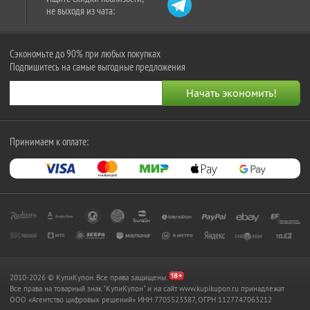
не выходя из чата:
Сэкономьте до 90% при любых покупках
Подпишитесь на самые выгодные предложения
Принимаем к оплате:
2010-2026 © КупиКупон. Все права защищены.
Все права на товарный знак "КупиКупон" и на сайт www.kupikupon.ru принадлежат
OOO «Агентство цифровых решений» ИНН 7705523387, ОГРН 1127747063212