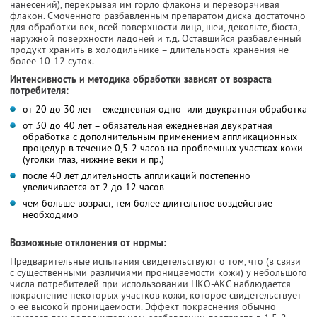
нанесений), перекрывая им горло флакона и переворачивая
флакон. Смоченного разбавленным препаратом диска достаточно
для обработки век, всей поверхности лица, шеи, декольте, бюста,
наружной поверхности ладоней и т.д. Оставшийся разбавленный
продукт хранить в холодильнике – длительность хранения не
более 10-12 суток.
Интенсивность и методика обработки зависят от возраста
потребителя:
от 20 до 30 лет – ежедневная одно- или двукратная обработка
от 30 до 40 лет – обязательная ежедневная двукратная
обработка с дополнительным применением аппликационных
процедур в течение 0,5-2 часов на проблемных участках кожи
(уголки глаз, нижние веки и пр.)
после 40 лет длительность аппликаций постепенно
увеличивается от 2 до 12 часов
чем больше возраст, тем более длительное воздействие
необходимо
Возможные отклонения от нормы:
Предварительные испытания свидетельствуют о том, что (в связи
с существенными различиями проницаемости кожи) у небольшого
числа потребителей при использовании НКО-АКС наблюдается
покраснение некоторых участков кожи, которое свидетельствует
о ее высокой проницаемости. Эффект покраснения обычно