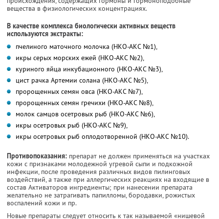
происхождения, содержащих гормоны и гормоноподобные
вещества в физиологических концентрациях.
В качестве комплекса биологически активных веществ
используются экстракты:
пчелиного маточного молочка (НКО-АКС №1),
икры серых морских ежей (НКО-АКС №2),
куриного яйца инкубационного (НКО-АКС №3),
цист рачка Артемии солана (НКО-АКС №5),
пророщенных семян овса (НКО-АКС №7),
пророщенных семян гречихи (НКО-АКС №8),
молок самцов осетровых рыб (НКО-АКС №6),
икры осетровых рыб (НКО-АКС №9),
икры осетровых рыб оплодотворенной (НКО-АКС №10).
Противопоказания:
препарат не должен применяться на участках
кожи с признаками молодежной угревой сыпи и подкожной
инфекции, после проведения различных видов пилинговых
воздействий, а также при аллергических реакциях на входящие в
состав Активаторов ингредиенты; при нанесении препарата
желательно не затрагивать папилломы, бородавки, рожистых
воспалений кожи и пр.
Новые препараты следует относить к так называемой «нишевой