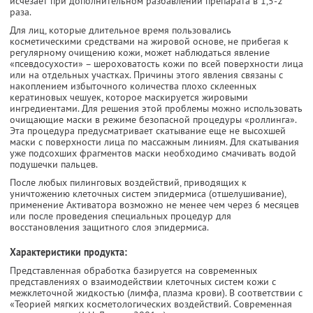
исчезает при дополнительном разбавлении препарата в 1,5-2
раза.
Для лиц, которые длительное время пользовались
косметическими средствами на жировой основе, не прибегая к
регулярному очищению кожи, может наблюдаться явление
«псевдосухости» – шероховатость кожи по всей поверхности лица
или на отдельных участках. Причины этого явления связаны с
накоплением избыточного количества плохо склеенных
кератиновых чешуек, которое маскируется жировыми
ингредиентами. Для решения этой проблемы можно использовать
очищающие маски в режиме безопасной процедуры «роллинга».
Эта процедура предусматривает скатывание еще не высохшей
маски с поверхности лица по массажным линиям. Для скатывания
уже подсохших фрагментов маски необходимо смачивать водой
подушечки пальцев.
После любых пилинговых воздействий, приводящих к
уничтожению клеточных систем эпидермиса (отшелушивание),
применение Активатора возможно не менее чем через 6 месяцев
или после проведения специальных процедур для
восстановления защитного слоя эпидермиса.
Характеристики продукта:
Представленная обработка базируется на современных
представлениях о взаимодействии клеточных систем кожи с
межклеточной жидкостью (лимфа, плазма крови). В соответствии с
«Теорией мягких косметологических воздействий. Современная