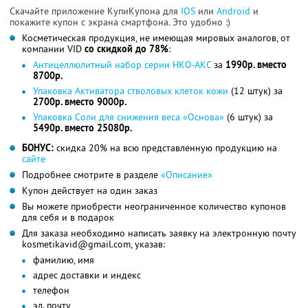
Скачайте приложение КупиКупона для
IOS
или
Android
и
покажите купон с экрана смартфона. Это удобно :)
Косметическая продукция, не имеющая мировых аналогов, от
компании VID
со скидкой до 78%
:
Антицеллюлитный набор серии НКО-АКС
за
1990р. вместо
8700р.
Упаковка Активатора стволовых клеток кожи
(12 штук) за
2700р. вместо 9000р.
Упаковка Соли для снижения веса «Основа»
(6 штук) за
5490р. вместо 25080р.
БОНУС:
скидка 20% на всю представленную продукцию на
сайте
Подробнее смотрите в разделе
«Описание»
Купон действует на один заказ
Вы можете приобрести неограниченное количество купонов
для себя и в подарок
Для заказа необходимо написать заявку на электронную почту
kosmetikavid@gmail.com, указав:
фамилию, имя
адрес доставки и индекс
телефон
эл. почту