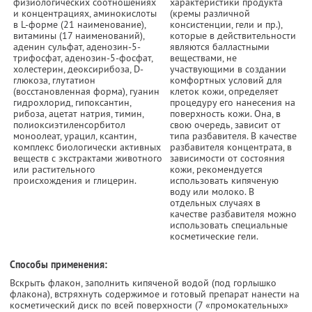
физиологических соотношениях
характеристики продукта
и концентрациях, аминокислоты
(кремы различной
в L-форме (21 наименование),
консистенции, гели и пр.),
витамины (17 наименований),
которые в действительности
аденин сульфат, аденозин-5-
являются балластными
трифосфат, аденозин-5-фосфат,
веществами, не
холестерин, деоксирибоза, D-
участвующими в создании
глюкоза, глутатион
комфортных условий для
(восстановленная форма), гуанин
клеток кожи, определяет
гидрохлорид, гипоксантин,
процедуру его нанесения на
рибоза, ацетат натрия, тимин,
поверхность кожи. Она, в
полиоксиэтиленсорбитол
свою очередь, зависит от
моноолеат, урацил, ксантин,
типа разбавителя. В качестве
комплекс биологически активных
разбавителя концентрата, в
веществ с экстрактами животного
зависимости от состояния
или растительного
кожи, рекомендуется
происхождения и глицерин.
использовать кипяченую
воду или молоко. В
отдельных случаях в
качестве разбавителя можно
использовать специальные
косметические гели.
Способы применения:
Вскрыть флакон, заполнить кипяченой водой (под горлышко
флакона), встряхнуть содержимое и готовый препарат нанести на
косметический диск по всей поверхности (7 «промокательных»