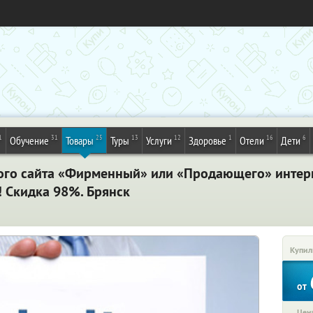
1
31
25
13
12
1
16
6
Обучение
Товары
Туры
Услуги
Здоровье
Отели
Дети
ого сайта «Фирменный» или «Продающего» интерн
! Скидка 98%. Брянск
Купил
от
Цена