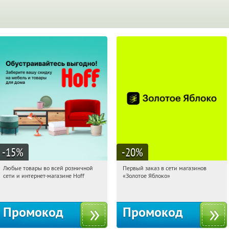
-15
%
-20
%
Любые товары во всей розничной
Первый заказ в сети магазинов
01:01:14
Получили:
83
01:01:14
Получи первым!
сети и интернет-магазине Hoff
«Золотое Яблоко»
Москва, 1-й Волоколамский проезд,
Россия
10с1
Промокод
Промокод