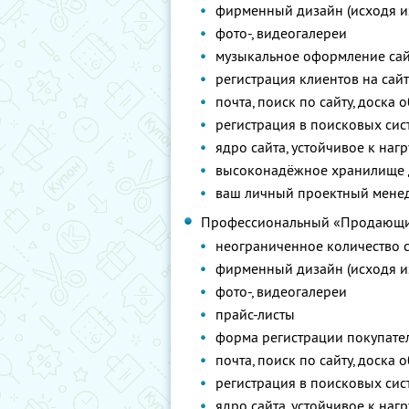
фирменный дизайн (исходя и
фото-, видеогалереи
музыкальное оформление сай
регистрация клиентов на сай
почта, поиск по сайту, доска
регистрация в поисковых сист
ядро сайта, устойчивое к наг
высоконадёжное хранилище
ваш личный проектный менедж
Профессиональный «Продающи
неограниченное количество с
фирменный дизайн (исходя и
фото-, видеогалереи
прайс-листы
форма регистрации покупате
почта, поиск по сайту, доска
регистрация в поисковых сист
ядро сайта, устойчивое к наг