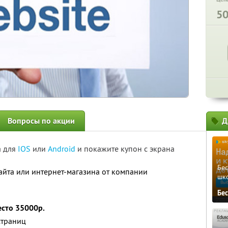
5
Вопросы по акции
Д
а для
IOS
или
Android
и покажите купон с экрана
Бе
йта или интернет-магазина от компании
шк
Бе
есто 35000р.
страниц