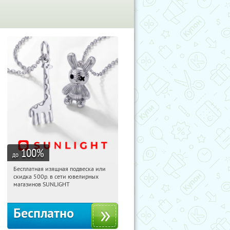
100
%
до
Бесплатная изящная подвеска или
01:01:14
Получили:
73
скидка 500р. в сети ювелирных
Россия
магазинов SUNLIGHT
Бесплатно