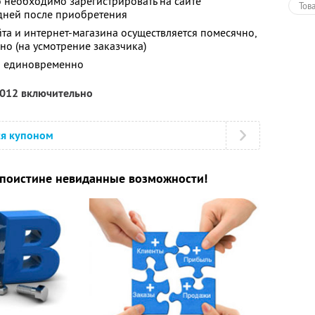
 необходимо зарегистрировать на сайте
Тов
 дней после приобретения
йта и интернет-магазина осуществляется помесячно,
о (на усмотрение заказчика)
ся единовременно
2012 включительно
ся купоном
 поистине невиданные возможности!