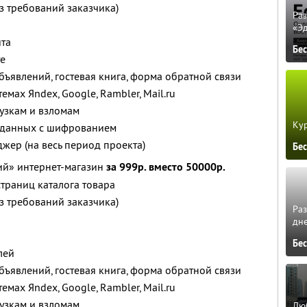
з требований заказчика)
Ра
«Э
та
Бе
те
 объявлений, гостевая книга, форма обратной связи
емах Яndex, Google, Rambler, Mail.ru
рузкам и взломам
Кур
 данных с шифрованием
ер (на весь период проекта)
Бе
й» интернет-магазин
за 999р. вместо 50000р.
траниц каталога товара
з требований заказчика)
Ра
дне
Бе
лей
 объявлений, гостевая книга, форма обратной связи
емах Яndex, Google, Rambler, Mail.ru
рузкам и взломам
Люб