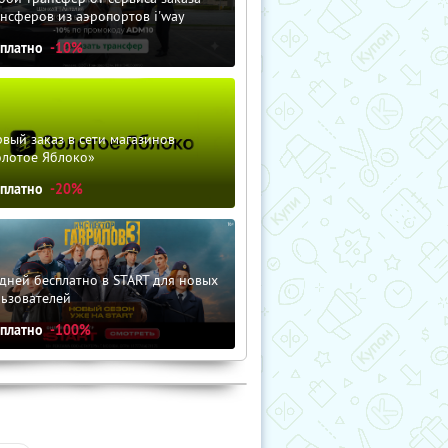
нсферов из аэропортов i'way
сплатно
-10%
вый заказ в сети магазинов
олотое Яблоко»
сплатно
-20%
дней бесплатно в START для новых
льзователей
сплатно
-100%