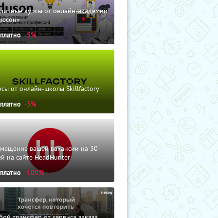
зличные курсы от онлайн-академии
дюсон»
сплатно
-5%
сы от онлайн-школы Skillfactory
сплатно
-5%
змещение вашей вакансии на 30
й на сайте HeadHunter
сплатно
-100%
ой трансфер от сервиса заказа