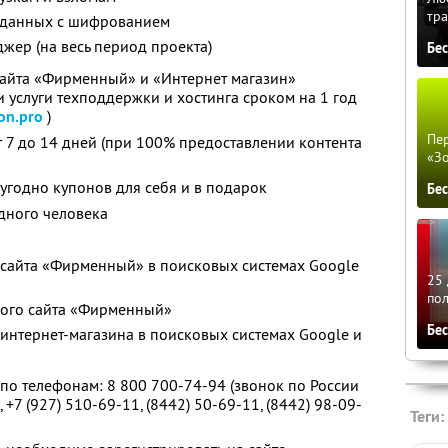
тра
 данных с шифрованием
ер (на весь период проекта)
Бе
сайта «Фирменный» и «Интернет магазин»
 услуги техподдержки и хостинга сроком на 1 год
on.pro
)
Пер
 7 до 14 дней (при 100% предоставлении контента
«З
угодно купонов для себя и в подарок
Бе
дного человека
сайта «Фирменный» в поисковых системах Google
25 
по
рого сайта «Фирменный»
Бе
интернет-магазина в поисковых системах Google и
по телефонам: 8 800 700-74-94 (звонок по России
 +7 (927) 510-69-11, (8442) 50-69-11, (8442) 98-09-
Теги: