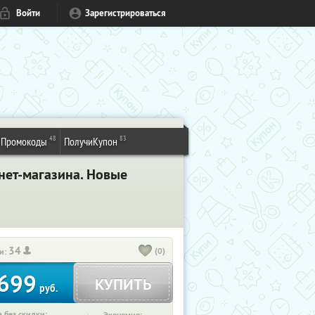
Войти
Зарегистрироваться
48
83
Промокоды
ПолучиКупон
ет-магазина. Новые
34
(0)
и:
699
КУПИТЬ
руб.
 без скидки: