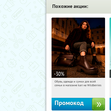
Похожие акции:
-30
%
Обувь, одежда и сумки для всей
01:01:14
Получили:
30
семьи в магазине kari на Wildberries
Россия
Промокод