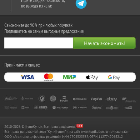
Ищите скидки поблизости,
не выходя из чата:
Сэкономьте до 90% при любых покупках
Подпишитесь на самые выгодные предложения
Принимаем к оплате:
2010-2026 © КупиКупон. Все права защищены.
Все права на товарный знак "КупиКупон" и на сайт www.kupikupon.ru принадлежат
OOO «Агентство цифровых решений» ИНН 7705523387, ОГРН 1127747063212