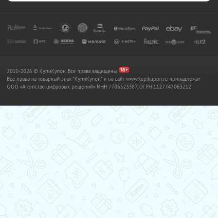
2010-2026 © КупиКупон. Все права защищены.
Все права на товарный знак "КупиКупон" и на сайт www.kupikupon.ru принадлежат
OOO «Агентство цифровых решений» ИНН 7705523387, ОГРН 1127747063212