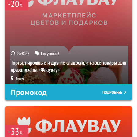
-20
%
09:48:47
Получили:
6
Торты, пирожные и другие сладости, а также товары для
праздника на «Флаувау»
Россия
Промокод
ПОДРОБНЕЕ
-33
%