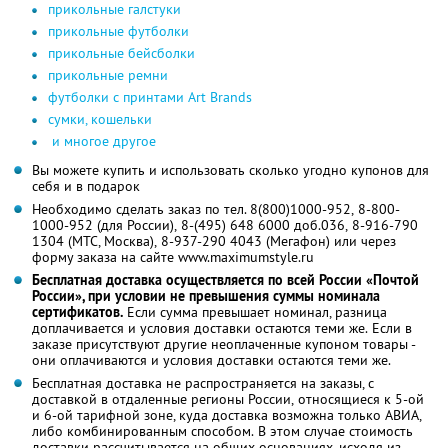
прикольные галстуки
прикольные футболки
прикольные бейсболки
прикольные ремни
футболки с принтами Art Brands
сумки, кошельки
и многое другое
Вы можете купить и использовать сколько угодно купонов для
себя и в подарок
Необходимо сделать заказ по тел. 8(800)1000-952, 8-800-
1000-952 (для России), 8-(495) 648 6000 доб.036, 8-916-790
1304 (МТС, Москва), 8-937-290 4043 (Мегафон) или через
форму заказа на сайте www.maximumstyle.ru
Бесплатная доставка осуществляется по всей России «Почтой
России», при условии не превышения суммы номинала
сертификатов.
Если сумма превышает номинал, разница
доплачивается и условия доставки остаются теми же. Если в
заказе присутствуют другие неоплаченные купоном товары -
они оплачиваются и условия доставки остаются теми же.
Бесплатная доставка не распространяется на заказы, с
доставкой в отдаленные регионы России, относящиеся к 5-ой
и 6-ой тарифной зоне, куда доставка возможна только АВИА,
либо комбинированным способом. В этом случае стоимость
доставки рассчитывается на общих основаниях, исходя из