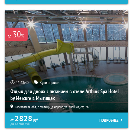
30
%
до
11:48:39
Купи первым!
Отдых для двоих с питанием в отеле Arthurs Spa Hotel
by Mercure в Мытищах
Московская обл., г. Мытищи, д. Ларево, ул. Хвойная, стр. 26
2828
ПОДРОБНЕЕ
от
руб.
до
65700
руб.