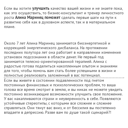
Если вы хотите
улучшить
качество вашей жизни и не знаете пока,
как это осуществить, то бизнес-консультант и тренер личностного
роста
Алина Маринец поможет
сделать первые шаги на пути к
развитию себя как в духовном аспекте, так и в материальном
плане.
Около 7 лет Алина Маринец занимается биоэнергетикой и
коррекцией энергетического дисбаланса. На протяжении
последних полутора лет она работает в направлении изменения
установок подсознания в области денег. Не первый год
занимается телесно-ориентированной терапией. Алина с
радостью готова поделиться накопленным опытом и знаниями
для того, чтобы помочь вам стать более успешными в жизни и
полностью реализовать заложенный в вас потенциал.
Если вы живете в состоянии подавленности под гнетом
постоянных финансовых и психологических проблем, то ваша
голова все время смотрит в землю, и вы никак не можете увидеть
постоянно возникающие возможности улучшить свое положение.
У вас накапливаются страхи и неуверенность в себе. Появляются
устойчивые стереотипы, с которыми все сложнее и сложнее
справляться. Они тянут вас вниз, и от бессилия вы постепенно
впадаете в депрессию. Разве вам по душе такой сценарий?!