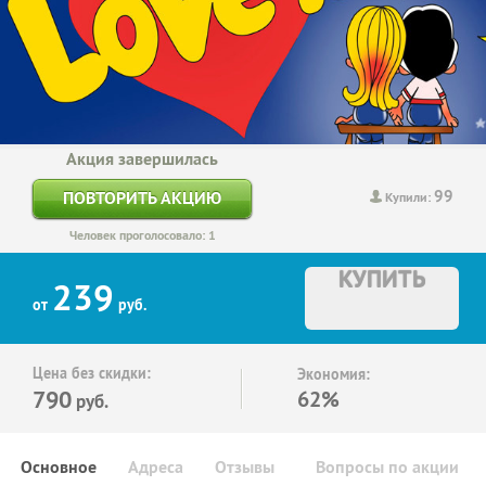
Акция завершилась
99
ПОВТОРИТЬ АКЦИЮ
Купили:
Человек проголосовало: 1
КУПИТЬ
239
от
руб.
Цена без скидки:
Экономия:
790
62%
руб.
Основное
Адреса
Отзывы
Вопросы по акции