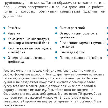
труднодоступные места. Таким образом, он может очистить
большинство поверхностей в вашем доме или на работе,
грязь с которых обычными средствами удалить не
удавалось:
Разъёмы
Листья растений
Решётки
Отверстия для розеток в
тройниках
Компьютерные клавиатуры,
монитор и системный блок
Внутренние карманы сумок и
рюкзаков
Кнопки калькулятора, пульта
и телефона
Рамки для фото
Отверстия для розеток в
Панель и салон автомобиля
тройниках
Гель всё очистит и продезинфицирует. Гель может принимать
любую форму поверхности, благодаря чему вы сможете почистить
те места, куда не способна добраться обычная тряпка. Гель не
сушит и не раздражает кожу рук. Очистите с помощью этого
супер-геля всё в вашем доме, а также возьмите его с собой в
дорогу и чистите им одежду. Гель абсолютно не токсичен и
безопасен для окружающей среды. Его вес всего 70 грамм. Срок
годности геля в закрытой упаковке - 2 года. Грязь и пыль с
поверхностей проникает внутрь супер-геля и там остаётся. Мыть
гель не нужно.