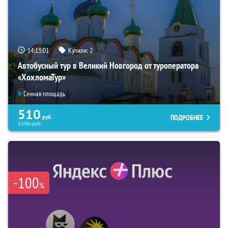
14:13:00
Купили:
2
Автобусный тур в Великий Новгород от туроператора
«ХохломаТур»
Сенная площадь
510
ПОДРОБНЕЕ
руб.
5190
руб.
-100
%