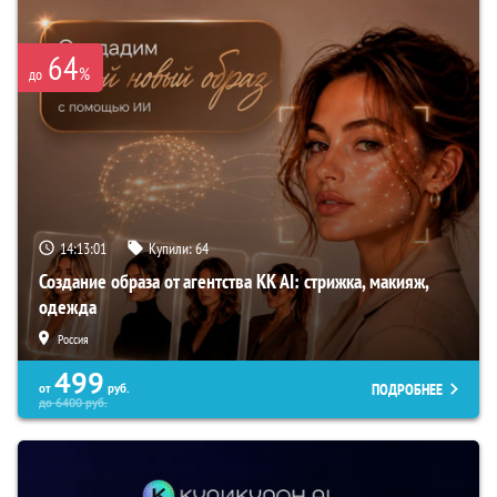
64
%
до
14:13:00
Купили:
64
Создание образа от агентства KK AI: стрижка, макияж,
одежда
Россия
499
ПОДРОБНЕЕ
от
руб.
до
6400
руб.