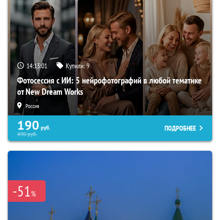
14:13:00
Купили:
9
Фотосессия с ИИ: 5 нейрофотографий в любой тематике
от New Dream Works
Россия
190
ПОДРОБНЕЕ
руб.
490
руб.
-51
%