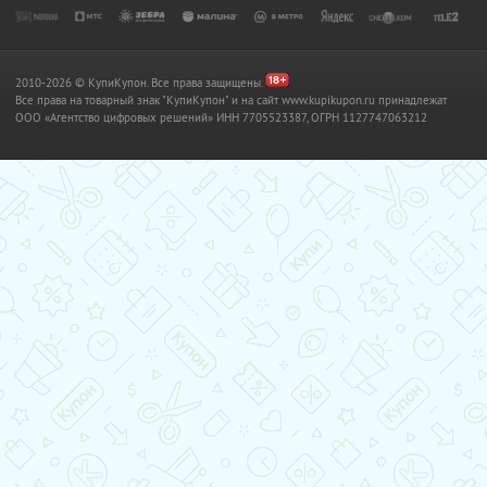
2010-2026 © КупиКупон. Все права защищены.
Все права на товарный знак "КупиКупон" и на сайт www.kupikupon.ru принадлежат
OOO «Агентство цифровых решений» ИНН 7705523387, ОГРН 1127747063212