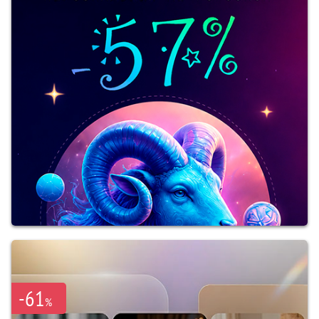
-61
%