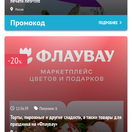
печати netPrint
Россия
Промокод
ПОДРОБНЕЕ
-20
%
12:56:38
Получили:
6
Торты, пирожные и другие сладости, а также товары для
праздника на «Флаувау»