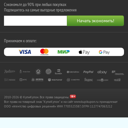
Сэкономьте до 90% при любых покупках
Подпишитесь на самые выгодные предложения
Принимаем к оплате:
2010-2026 © КупиКупон. Все права защищены.
Все права на товарный знак "КупиКупон" и на сайт www.kupikupon.ru принадлежат
OOO «Агентство цифровых решений» ИНН 7705523387, ОГРН 1127747063212