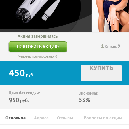
Акция завершилась
9
ПОВТОРИТЬ АКЦИЮ
Купили:
Человек проголосовало: 0
КУПИТЬ
450
руб.
Цена без скидки:
Экономия:
950
53%
руб.
Основное
Адреса
Отзывы
Вопросы по акции