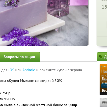
1
Вопросы по акции
Д
а для
IOS
или
Android
и покажите купон с экрана
Бе
оты «Купец Мылин» со скидкой 50%
шк
Бе
о
750р.
то
1500р.
ов мыла в винтажной жестяной банке за
900р.