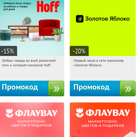
-15
%
-20
%
Любые товары во всей розничной
Первый заказ в сети магазинов
07:24:08
Получили:
83
07:24:08
Получи первым!
сети и интернет-магазине Hoff
«Золотое Яблоко»
Москва, 1-й Волоколамский проезд,
Россия
10с1
Промокод
Промокод