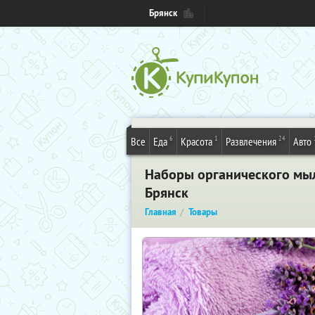
Брянск
6
1
24
Все
Еда
Красота
Развлечения
Авто
Наборы органического мыл
Брянск
Главная
Товары