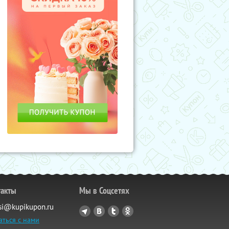
такты
Мы в Соцсетях
si@kupikupon.ru
аться с нами