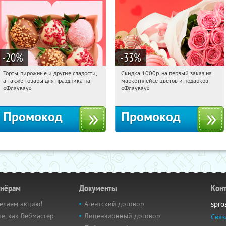
-20
%
-33
%
Торты, пирожные и другие сладости,
Скидка 1000р. на первый заказ на
07:24:08
Получили:
6
07:24:08
Получили:
18
а также товары для праздника на
маркетплейсе цветов и подарков
Россия
Россия
«Флаувау»
«Флаувау»
Промокод
Промокод
тнёрам
Документы
Кон
елаем акцию!
Агентский договор
spro
е, как Вебмастер
Лицензионный договор
Связ