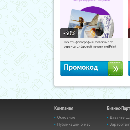
-30
%
Печать фотографий, фотокниг от
07:24:08
Получили:
4
сервиса цифровой печати netPrint
Россия
Промокод
Компания
Бизнес-Пар
Основное
Давайте сд
Публикации о нас
Заработайт