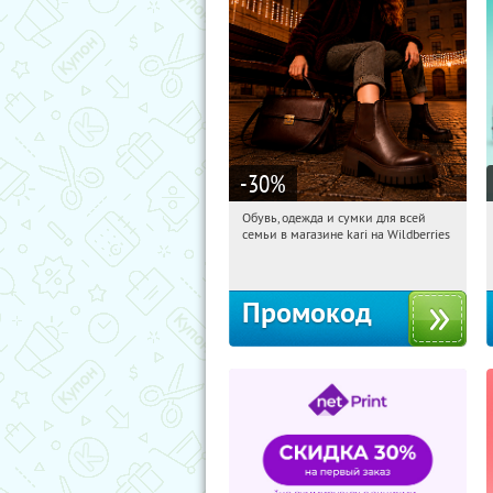
-30
%
Обувь, одежда и сумки для всей
07:24:08
Получили:
31
семьи в магазине kari на Wildberries
Россия
Промокод