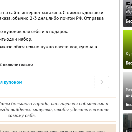
Ра
«Э
 на сайте интернет-магазина. Стоимость доставки
аказа, обычно 2-3 дня), либо почтой РФ. Отправка
Бе
о купонов для себя и в подарок.
ть один набор.
 заказе обязательно нужно ввести код купона в
Кур
Бе
12 включительно
ся купоном
Ра
дне
Ритм большого города, насыщенная событиями и
Бе
егда найдется минутка, чтобы уделить внимание
самому себе.
Люб
Жизнь текла неторопливо, купеческое слово держалось