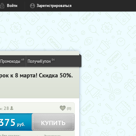
Войти
Зарегистрироваться
49
84
Промокоды
ПолучиКупон
ок к 8 марта! Скидка 50%.
28
(0)
и:
375
КУПИТЬ
руб.
 без скидки: