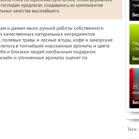
тра
ц господам предлагал, создавались из компонентов
льных качества высочайшего.
Бе
дам и дамам мыло ручной работы собственного
из качественных натуральных ингредиентов
, полевые травы и лесные ягоды, кофе и заморские
Пер
сплелось в тончайшие изысканные ароматы и цвета
«З
ебя и близких людей необычным подарком.
изайн и уточненные ароматы оценят по
Бе
25 
по
Бе
Теги: