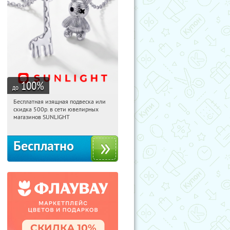
100
%
до
Бесплатная изящная подвеска или
07:24:08
Получили:
73
скидка 500р. в сети ювелирных
Россия
магазинов SUNLIGHT
Бесплатно