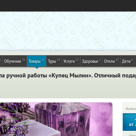
1
31
26
13
12
1
17
6
Обучение
Товары
Туры
Услуги
Здоровье
Отели
Дети
а ручной работы «Купец Мылин». Отличный подар
Купил
от
Цена