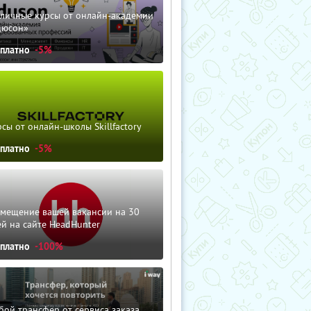
зличные курсы от онлайн-академии
дюсон»
сплатно
-5%
сы от онлайн-школы Skillfactory
сплатно
-5%
змещение вашей вакансии на 30
й на сайте HeadHunter
сплатно
-100%
ой трансфер от сервиса заказа