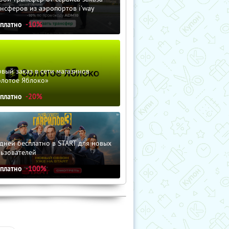
нсферов из аэропортов i'way
сплатно
-10%
вый заказ в сети магазинов
олотое Яблоко»
сплатно
-20%
дней бесплатно в START для новых
льзователей
сплатно
-100%