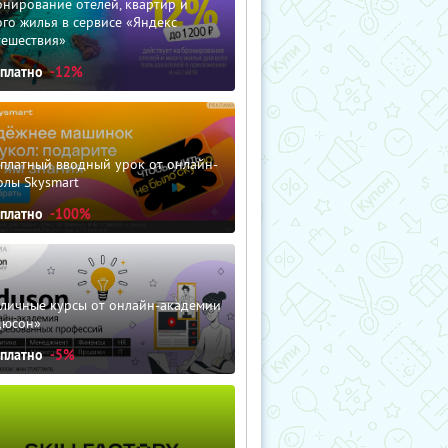
нирование отелей, квартир и
го жилья в сервисе «Яндекс
тешествия»
сплатно
-12%
сплатный вводный урок от онлайн-
олы Skysmart
сплатно
-100%
зличные курсы от онлайн-академии
дюсон»
сплатно
-5%