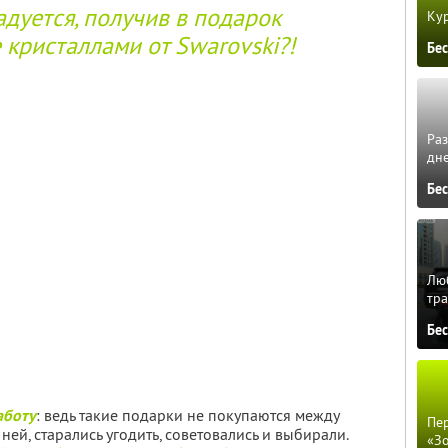
дуется, получив в подарок
Кур
 кристаллами от Swarovski?!
Бе
Ра
дне
Бе
Люб
тра
Бе
аботу
: ведь такие подарки не покупаются между
Пер
 ней, старались угодить, советовались и выбирали.
«З