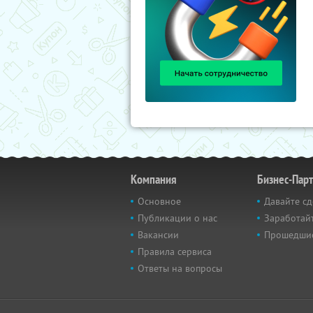
Компания
Бизнес-Пар
Основное
Давайте сд
Публикации о нас
Заработайт
Вакансии
Прошедши
Правила сервиса
Ответы на вопросы