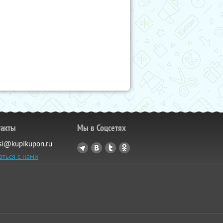
такты
Мы в Соцсетях
si@kupikupon.ru
аться с нами