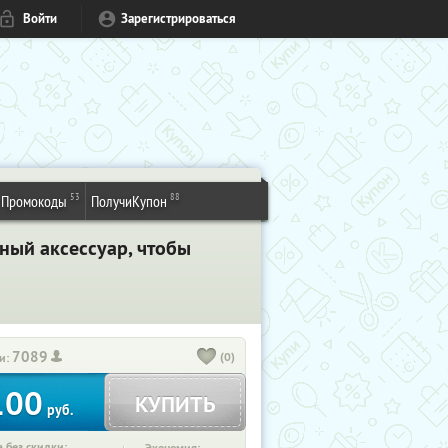
Войти
Зарегистрироваться
53
88
Промокоды
ПолучиКупон
ый аксессуар, чтобы
7089
(0)
и:
100
КУПИТЬ
руб.
 без скидки: