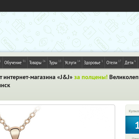
1
31
26
13
14
1
17
6
Обучение
Товары
Туры
Услуги
Здоровье
Отели
Дети
т интернет-магазина «J&J»
за полцены!
Великолепн
янск
Купил
Цена