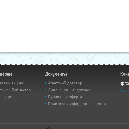
тнёрам
Документы
Кон
елаем акцию!
Агентский договор
spro
е, как Вебмастер
Лицензионный договор
Связ
е акции
Публичная оферта
Политика конфиденциальности