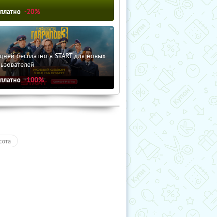
сплатно
-20%
дней бесплатно в START для новых
льзователей
сплатно
-100%
сота