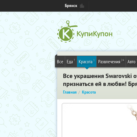
Брянск
7
1
24
Все
Еда
Красота
Развлечения
Авто
Все украшения Swarovski о
признаться ей в любви! Бр
Главная
Красота