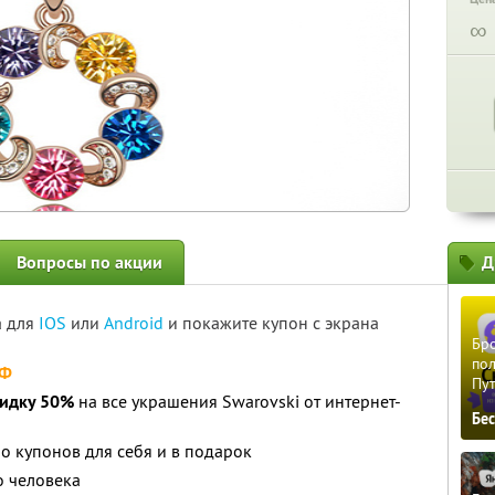
∞
Вопросы по акции
Д
а для
IOS
или
Android
и покажите купон с экрана
Бро
пол
РФ
Пу
кидку 50%
на все украшения Swarovski от интернет-
Бе
о купонов для себя и в подарок
о человека