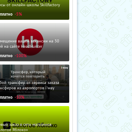
сы от онлайн-школы Skillfactory
сплатно
-5%
змещение вашей вакансии на 30
й на сайте HeadHunter
сплатно
-100%
ой трансфер от сервиса заказа
нсферов из аэропортов i'way
сплатно
-10%
вый заказ в сети магазинов
олотое Яблоко»