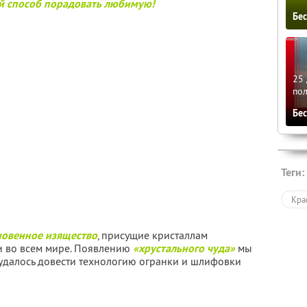
й способ порадовать любимую!
Бе
25 
по
Бе
Теги:
Кра
новенное изящество
, присущие кристаллам
и во всем мире. Появлению
«хрустального чуда»
мы
удалось довести технологию огранки и шлифовки