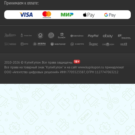
Принимаем к оплате:
2010-2026 © КупиКупон. Все права защищены.
Все права на товарный знак "КупиКупон" и на сайт www.kupikupon.ru принадлежат
OOO «Агентство цифровых решений» ИНН 7705523387, ОГРН 1127747063212