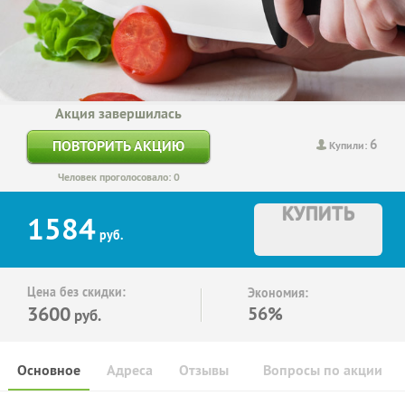
Акция завершилась
6
ПОВТОРИТЬ АКЦИЮ
Купили:
Человек проголосовало: 0
КУПИТЬ
1584
руб.
Цена без скидки:
Экономия:
3600
56%
руб.
Основное
Адреса
Отзывы
Вопросы по акции