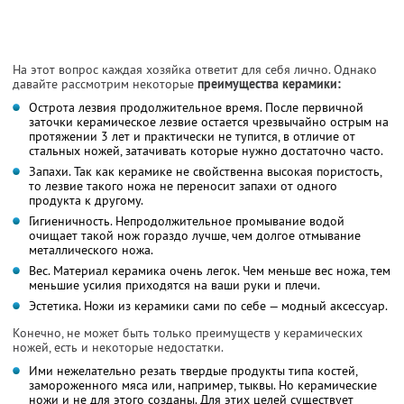
На этот вопрос каждая хозяйка ответит для себя лично. Однако
давайте рассмотрим некоторые
преимущества керамики:
Острота лезвия продолжительное время. После первичной
заточки керамическое лезвие остается чрезвычайно острым на
протяжении 3 лет и практически не тупится, в отличие от
стальных ножей, затачивать которые нужно достаточно часто.
Запахи. Так как керамике не свойственна высокая пористость,
то лезвие такого ножа не переносит запахи от одного
продукта к другому.
Гигиеничность. Непродолжительное промывание водой
очищает такой нож гораздо лучше, чем долгое отмывание
металлического ножа.
Вес. Материал керамика очень легок. Чем меньше вес ножа, тем
меньшие усилия приходятся на ваши руки и плечи.
Эстетика. Ножи из керамики сами по себе — модный аксессуар.
Конечно, не может быть только преимуществ у керамических
ножей, есть и некоторые недостатки.
Ими нежелательно резать твердые продукты типа костей,
замороженного мяса или, например, тыквы. Но керамические
ножи и не для этого созданы. Для этих целей существует