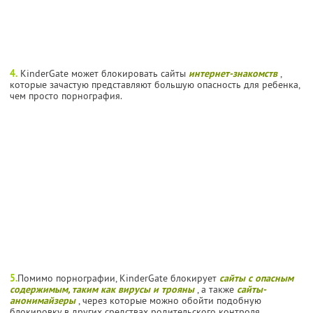
4.
KinderGate может блокировать сайты
интернет-знакомств
,
которые зачастую представляют большую опасность для ребенка,
чем просто порнография.
5.
Помимо порнографии, KinderGate блокирует
сайты с опасным
содержимым, таким как вирусы и трояны
, а также
сайты-
анонимайзеры
, через которые можно обойти подобную
блокировку в других средствах родительского контроля.