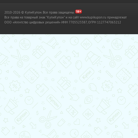
2010-2026 © КупиКупон. Все права защищены.
Все права на товарный знак "КупиКупон" и на сайт www.kupikupon.ru принадлежат
OOO «Агентство цифровых решений» ИНН 7705523387, ОГРН 1127747063212