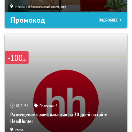
Москва, 1-й Волоколамский проезд, 10с1
Промокод
ПОДРОБНЕЕ
-100
%
07:21:34
Получили:
2
Размещение вашей вакансии на 30 дней на сайте
HeadHunter
Россия