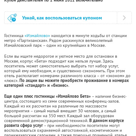
Узнай, как воспользоваться купоном
Гостиница
«Измайлово»
находится в минуте ходьбы от станции
метро «Партизанская». Рядом раскинулся великолепный
Измайловский парк – один из крупнейших в Москве.
Если вы ищите недорогое и уютное место для остановки в
Москве, корпус «Бета» подходит как нельзя лучше. Здесь
посетитель может самостоятельно выбрать тот набор услуг,
который ему необходим, и существенно сэкономить. При этом
отель располагает номерами различного класса – от «эконом» до
«люкс».
По акции вы можете приобрести проживание в номерах
категорий «стандарт» и «бизнес»
.
Еще один плюс гостиницы «Измайлово Бета»
– наличие бизнес-
центра, состоящего из семи современных конференц-залов.
Каждый из их рассчитан на различные по массовости
мероприятия – самый малый вмещает 30 человек, а самый
большой рассчитан на 350 мест. Каждый зал оборудован
современной демонстрационной техникой.
В данном корпусе
развита сфера услуг
– при необходимости посетители могут
воспользоваться охраняемой автостоянкой, косметическим и
парикмахерским салонами, а также помощью прачечной, ателье,