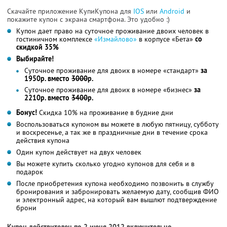
Скачайте приложение КупиКупона для
IOS
или
Android
и
покажите купон с экрана смартфона. Это удобно :)
Купон дает право на суточное проживание двоих человек в
гостиничном комплексе
«Измайлово»
в корпусе «Бета»
со
скидкой 35%
Выбирайте!
Суточное проживание для двоих в номере «стандарт»
за
1950р. вместо
3000
р.
Суточное проживание для двоих в номере «бизнес»
за
2210р. вместо
3400
р.
Бонус!
Скидка 10% на проживание в будние дни
Воспользоваться купоном вы можете в любую пятницу, субботу
и воскресенье, а так же в праздничные дни в течение срока
действия купона
Один купон действует на двух человек
Вы можете купить сколько угодно купонов для себя и в
подарок
После приобретения купона необходимо позвонить в службу
бронирования и забронировать желаемую дату, сообщив ФИО
и электронный адрес, на который вам вышлют подтверждение
брони
Купон действителен по 2 июня 2012 включительно