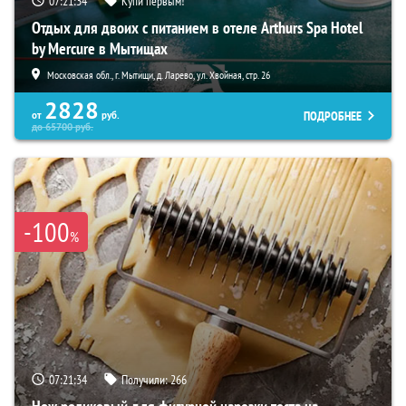
07:21:34
Купи первым!
Отдых для двоих с питанием в отеле Arthurs Spa Hotel
by Mercure в Мытищах
Московская обл., г. Мытищи, д. Ларево, ул. Хвойная, стр. 26
2828
ПОДРОБНЕЕ
от
руб.
до
65700
руб.
-100
%
07:21:34
Получили:
266