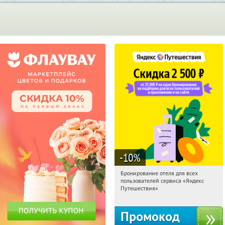
-10
%
Бронирование отеля для всех
19:47:23
Получи первым!
пользователей сервиса «Яндекс
Россия
Путешествия»
Промокод