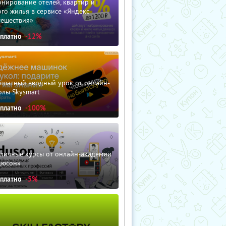
нирование отелей, квартир и
го жилья в сервисе «Яндекс
тешествия»
сплатно
-12%
сплатный вводный урок от онлайн-
олы Skysmart
сплатно
-100%
зличные курсы от онлайн-академии
дюсон»
сплатно
-5%