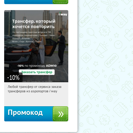
-10
%
Любой трансфер от сервиса заказа
19:47:23
Получи первым!
трансферов из аэропортов i'way
Россия
Промокод