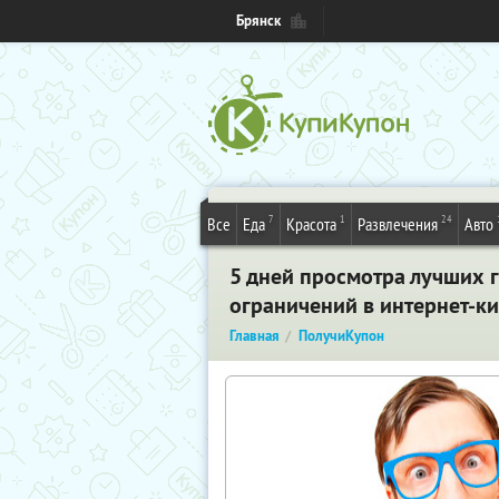
Брянск
7
1
24
Все
Еда
Красота
Развлечения
Авто
5 дней просмотра лучших 
ограничений в интернет-кин
Главная
ПолучиКупон