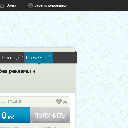
Войти
Зарегистрироваться
53
88
Промокоды
ПолучиКупон
без рекламы и
1744
(0)
или:
0
ПОЛУЧИТЬ
руб.
 без скидки: