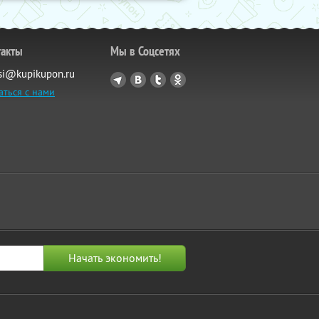
такты
Мы в Соцсетях
si@kupikupon.ru
аться с нами