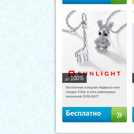
100
%
до
Бесплатная изящная подвеска или
19:47:23
Получили:
74
скидка 500р. в сети ювелирных
Россия
магазинов SUNLIGHT
Бесплатно