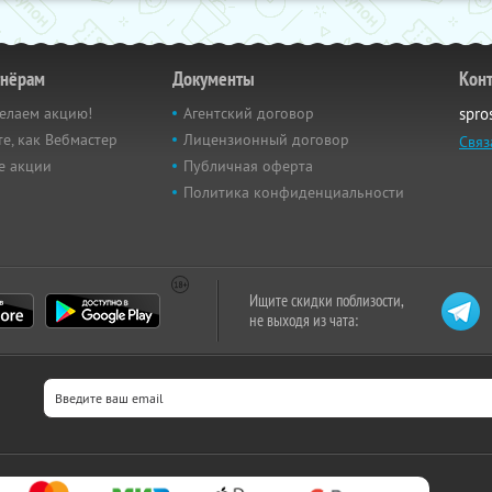
тнёрам
Документы
Кон
елаем акцию!
Агентский договор
spro
е, как Вебмастер
Лицензионный договор
Связ
е акции
Публичная оферта
Политика конфиденциальности
Ищите скидки поблизости,
не выходя из чата: