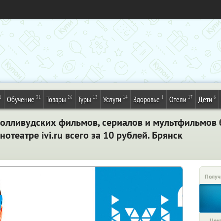
1
31
26
13
14
1
17
6
Обучение
Товары
Туры
Услуги
Здоровье
Отели
Дети
голливудских фильмов, сериалов и мультфильмов 
отеатре ivi.ru всего за 10 рублей. Брянск
Получ
Цена