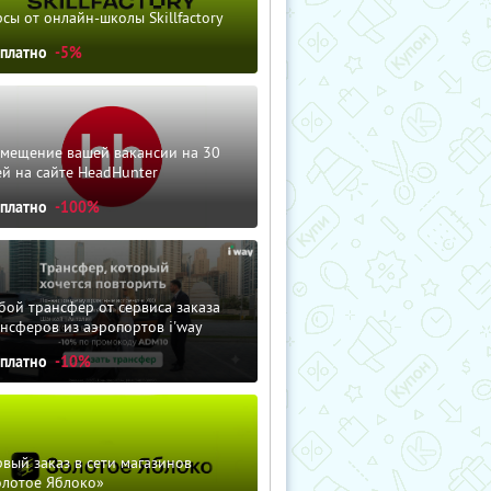
сы от онлайн-школы Skillfactory
сплатно
-5%
змещение вашей вакансии на 30
й на сайте HeadHunter
сплатно
-100%
ой трансфер от сервиса заказа
нсферов из аэропортов i'way
сплатно
-10%
вый заказ в сети магазинов
олотое Яблоко»