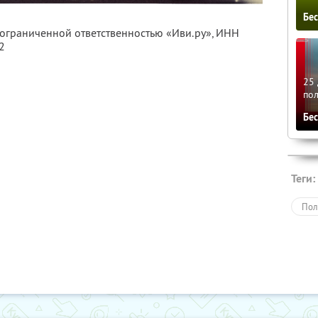
Бе
 ограниченной ответственностью «Иви.ру»,
ИНН
2
25 
по
Бе
Теги:
Пол