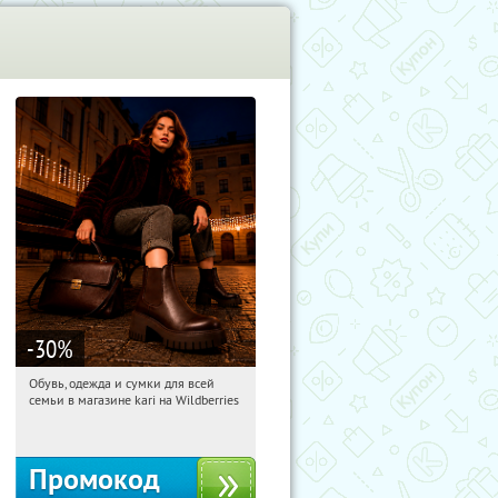
-30
%
Обувь, одежда и сумки для всей
19:47:23
Получили:
32
семьи в магазине kari на Wildberries
Россия
Промокод