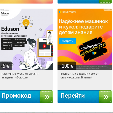
-5
%
-100
%
Различные курсы от онлайн-
Бесплатный вводный урок от
19:47:23
Получили:
2
19:47:23
Получи первым!
академии «Эдюсон»
онлайн-школы Skysmart
Россия
Россия
Промокод
Перейти