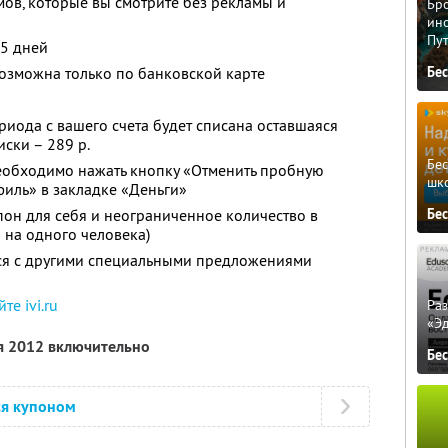
мов, которые вы смотрите без рекламы и
Бро
ино
Пу
 5 дней
озможна только по банковской карте
Бе
иода с вашего счета будет списана оставшаяся
ски – 289 р.
Бе
необходимо нажать кнопку «Отменить пробную
шк
иль» в закладке «Деньги»
Бе
он для себя и неограниченное количество в
 на одного человека)
тся с другими специальными предложениями
йте ivi.ru
Ра
«Э
я 2012 включительно
Бе
ся купоном