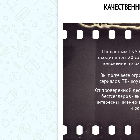
КАЧЕСТВЕНН
По данным TNS W
входит в топ-20 с
положение по ох
Вы получаете огр
сериалов, ТВ-шоу 
От проверенной дес
бестселлеров - в
интересны именно в
и ра