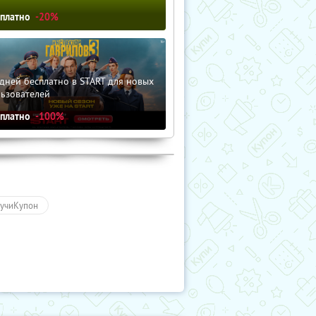
сплатно
-20%
дней бесплатно в START для новых
льзователей
сплатно
-100%
учиКупон