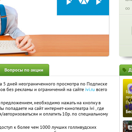
∞
Вопросы по акции
Д
а 5 дней неограниченного просмотра по Подписке
мов без рекламы и ограничений на сайте
ivi.ru
всего
Бро
пол
 предложением, необходимо нажать на кнопку в
Пу
ы попадаете на сайт интернет-кинотеатра ivi , где
Бе
/авторизоватьсяи и оплатить 10р. по специальному
оступ к более чем 1000 лучших голливудских