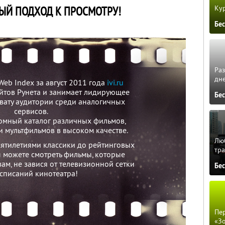
Кур
ЫЙ ПОДХОД К ПРОСМОТРУ!
Бе
Ра
дне
eb Index за август 2011 года
ivi.ru
айтов Рунета и занимает лидирующее
Бе
вату аудитории среди аналогичных
сервисов.
омный каталог различных фильмов,
и мультфильмов в высоком качестве.
Люб
ятилетиями классики до рейтинговых
тра
ы можете смотреть фильмы, которые
ам, не завися от телевизионной сетки
Бе
списаний кинотеатра!
Пер
«З