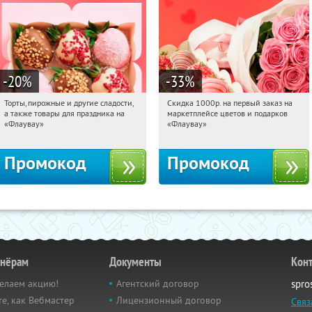
-20
%
-33
%
Торты, пирожные и другие сладости,
Скидка 1000р. на первый заказ на
15:35:25
Получили:
6
15:35:25
Получили:
18
а также товары для праздника на
маркетплейсе цветов и подарков
Россия
Россия
«Флаувау»
«Флаувау»
Промокод
Промокод
тнёрам
Документы
Кон
елаем акцию!
Агентский договор
spro
е, как Вебмастер
Лицензионный договор
Связ