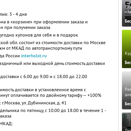
Ра
«Э
ия: 3 - 4 дня
Бе
она в «корзине» при оформлении заказа и
н при получении заказа
угодно купонов для себя и в подарок
кой обл. состоит из стоимости доставки по Москве
км от МКАД по автотранспортному пути
Кур
ода России
interholst.ru
Бе
аздничный или выходной день стоимость доставки
доставки с 6.00 до 9.00 и с 18.00 до 22.00
Ра
имость доставки в установленное время с
дне
минут оплачивается по двойному тарифу — +100%
.Москва, ул. Дубининская, д. 41
Бе
ельника по пятницу, с 10.00 до 18.00 в течение 1 -
аказа
 МКАД:
Люб