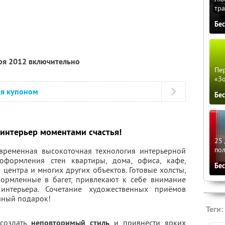
тра
Бе
бря 2012 включительно
Пер
«З
ся купоном
Бе
интерьер моментами счастья!
25 
по
временная высокоточная технология интерьерной
формления стен квартиры, дома, офиса, кафе,
Бе
о центра и многих других объектов. Готовые холсты,
ормленные в багет, привлекают к себе внимание
интерьера. Сочетание художественных приёмов
чный подарок!
Теги:
создать
неповторимый стиль
и привнести ярких