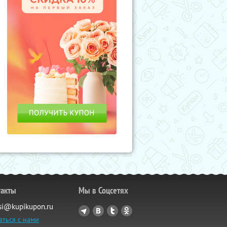
такты
Мы в Соцсетях
si@kupikupon.ru
аться с нами