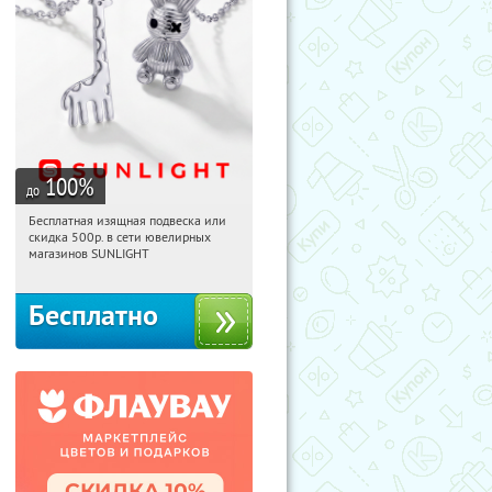
100
%
до
Бесплатная изящная подвеска или
15:35:25
Получили:
73
скидка 500р. в сети ювелирных
Россия
магазинов SUNLIGHT
Бесплатно