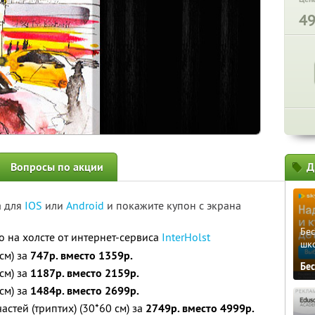
4
Вопросы по акции
Д
а для
IOS
или
Android
и покажите купон с экрана
Бе
о на холсте от интернет-сервиса
InterHolst
шк
см) за
747р. вместо 1359р.
Бе
см) за
1187р. вместо 2159р.
см) за
1484р. вместо 2699р.
частей (триптих) (30*60 см) за
2749р. вместо 4999р.