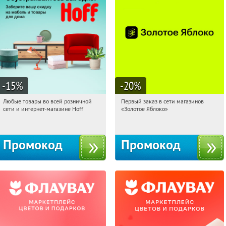
-15
%
-20
%
Любые товары во всей розничной
Первый заказ в сети магазинов
15:35:25
Получили:
83
15:35:25
Получи первым!
сети и интернет-магазине Hoff
«Золотое Яблоко»
Москва, 1-й Волоколамский проезд,
Россия
10с1
Промокод
Промокод