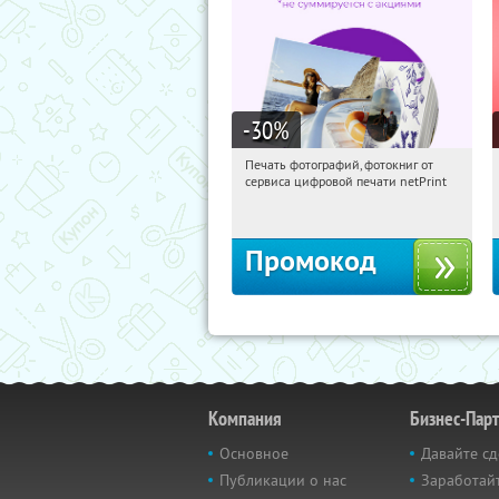
-30
%
Печать фотографий, фотокниг от
15:35:25
Получили:
4
сервиса цифровой печати netPrint
Россия
Промокод
Компания
Бизнес-Пар
Основное
Давайте сд
Публикации о нас
Заработайт