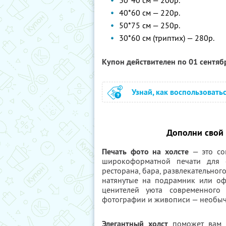
30*40 см — 200р.
40*60 см — 220р.
50*75 см — 250р.
30*60 см (триптих) — 280р.
Купон действителен по 01 сентя
Узнай, как воспользовать
Дополни свой 
Печать фото на холсте
— это со
широкоформатной печати для о
ресторана, бара, развлекательног
натянутые на подрамник или оф
ценителей уюта современного 
фотографии и живописи — необы
Элегантный холст
поможет вам 