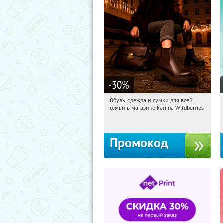
-30
%
Обувь, одежда и сумки для всей
15:35:25
Получили:
31
семьи в магазине kari на Wildberries
Россия
Промокод