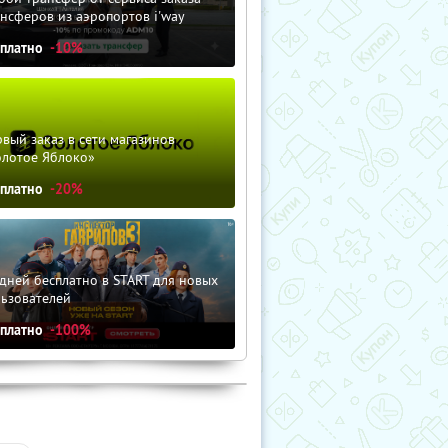
нсферов из аэропортов i'way
сплатно
-10%
вый заказ в сети магазинов
олотое Яблоко»
сплатно
-20%
дней бесплатно в START для новых
льзователей
сплатно
-100%