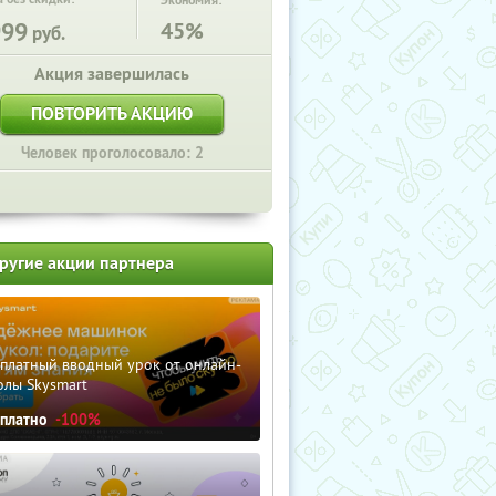
Экономия:
999
45%
руб.
Акция завершилась
ПОВТОРИТЬ АКЦИЮ
Человек проголосовало: 2
ругие акции партнера
сплатный вводный урок от онлайн-
олы Skysmart
сплатно
-100%