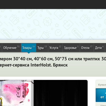
1
31
26
13
12
1
17
6
Обучение
Товары
Туры
Услуги
Здоровье
Отели
Дети
мером 30*40 см, 40*60 см, 50*75 см или триптих 3
ернет-сервиса InterHolst. Брянск
Купил
от
Цена