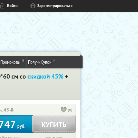
Войти
Зарегистрироваться
49
84
Промокоды
ПолучиКупон
0*60 см со
скидкой 45%
+
43
(0)
и:
747
КУПИТЬ
руб.
 без скидки: