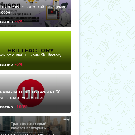
зличные курсы от онлайн-академии
дюсон»
сплатно
-5%
сы от онлайн-школы Skillfactory
сплатно
-5%
змещение вашей вакансии на 30
й на сайте HeadHunter
сплатно
-100%
ой трансфер от сервиса заказа