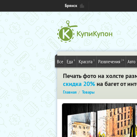
Брянск
6
1
24
Все
Еда
Красота
Развлечения
Авто
Печать фото на холсте раз
скидка 20%
на багет от инт
Главная
Товары