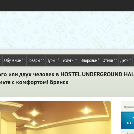
1
31
26
13
12
1
16
6
Обучение
Товары
Туры
Услуги
Здоровье
Отели
Дети
ого или двух человек в HOSTEL UNDERGROUND HALL
мьте с комфортом! Брянск
Купил
от
Цена