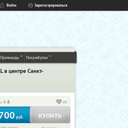
Войти
Зарегистрироваться
48
83
Промокоды
ПолучиКупон
 в центре Санкт-
8
(0)
и:
700
КУПИТЬ
руб.
 без скидки: