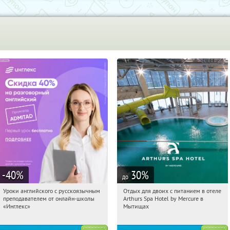
-40
%
30
%
до
Уроки английского с русскоязычным
Отдых для двоих с питанием в отеле
18:58:15
Получи первым!
18:58:15
Купи первым!
преподавателем от онлайн-школы
Arthurs Spa Hotel by Mercure в
Россия
Московская обл., г. Мытищи, д.
«Инглекс»
Мытищах
Ларево, ул. Хвойная, стр. 26