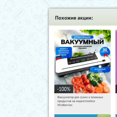
Похожие акции:
-100
%
Вакууматор для сухих и влажных
18:58:15
Получили:
186
продуктов на маркетплейсе
Россия
Wildberries