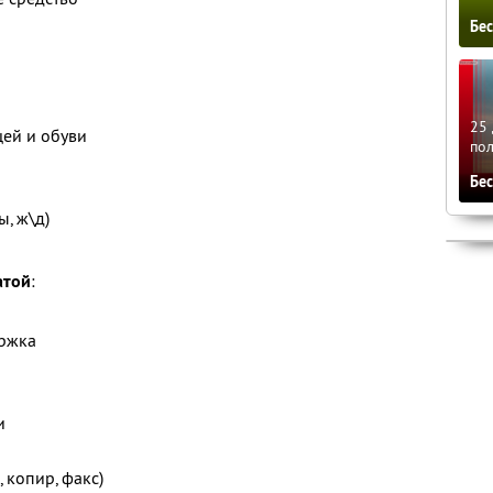
Бе
25 
щей и обуви
по
Бе
ы, ж\д)
атой
:
ержка
и
 копир, факс)