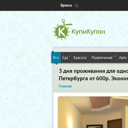
Брянск
6
1
24
Все
Еда
Красота
Развлечения
Авто
3 дня проживания для одн
Петербурга от 600р. Эконо
Главная