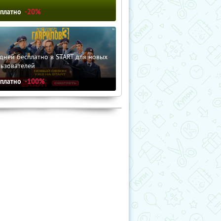
сплатно
-20%
дней бесплатно в START для новых
льзователей
сплатно
-100%