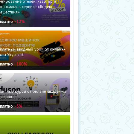
нирование отелей, квартир и
го жилья в сервисе «Яндекс
тешествия»
сплатно
-12%
сплатный вводный урок от онлайн-
олы Skysmart
сплатно
-100%
зличные курсы от онлайн-академии
дюсон»
сплатно
-5%