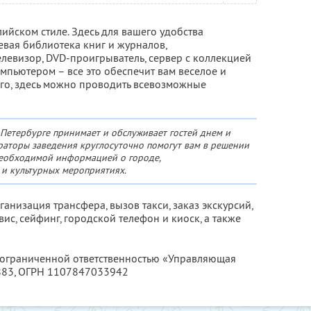
лийском стиле. Здесь для вашего удобства
евая библиотека книг и журналов,
евизор, DVD-проигрыватель, сервер с коллекцией
мпьютером – все это обеспечит вам веселое и
го, здесь можно проводить всевозможные
-Петербурге принимает и обслуживает гостей днем и
аторы заведения круглосуточно помогут вам в решении
 необходимой информацией о городе,
 и культурных мероприятиях.
рганизация трансфера, вызов такси, заказ экскурсий,
ис, сейфинг, городской телефон и киоск, а также
с ограниченной ответственностью «Управляющая
883
, ОГРН 1107847033942