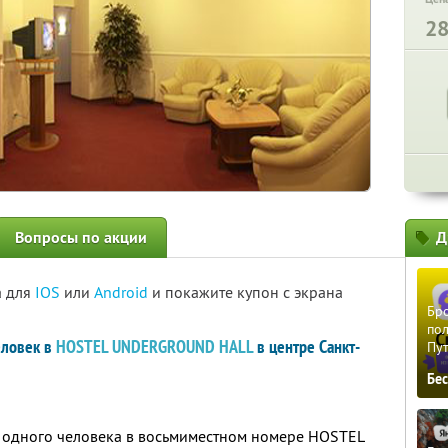
2
Вопросы по акции
Д
а для
IOS
или
Android
и покажите купон с экрана
Бро
пол
еловек в
HOSTEL UNDERGROUND HALL
в центре Санкт-
Пу
Бе
я одного человека в восьмиместном номере HOSTEL