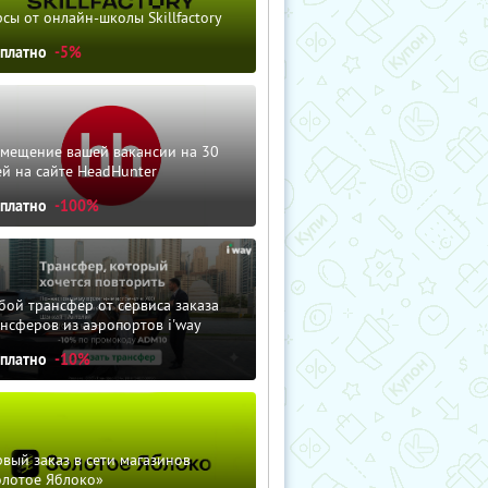
сы от онлайн-школы Skillfactory
сплатно
-5%
змещение вашей вакансии на 30
й на сайте HeadHunter
сплатно
-100%
ой трансфер от сервиса заказа
нсферов из аэропортов i'way
сплатно
-10%
вый заказ в сети магазинов
олотое Яблоко»