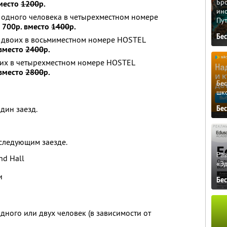
Бро
вместо
1200
р.
ино
 одного человека в четырехместном номере
Пу
а 700р. вместо
1400
р.
Бе
я двоих в восьмиместном номере HOSTEL
 вместо
2400
р.
оих в четырехместном номере HOSTEL
 вместо
2800
р.
Бе
шк
Бе
дин заезд.
следующим заезде.
Ра
nd Hall
«Э
и
Бе
дного или двух человек (в зависимости от