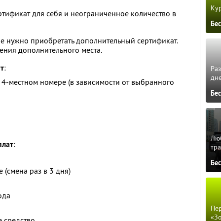
Кур
тификат для себя и неограниченное количество в
Бе
 не нужно приобретать дополнительный сертификат.
ения дополнительного места.
ит
:
Ра
дне
4-местном номере (в зависимости от выбранного
Бе
Люб
плат
:
тра
Бе
 (смена раз в 3 дня)
ода
Пер
«З
 средство