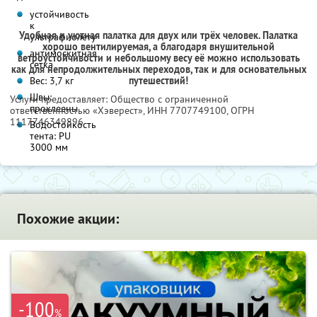
устойчивость
к
Удобная и уютная палатка для двух или трёх человек. Палатка
ультрафиолету
хорошо вентилируемая, а благодаря внушительной
антимоскитная
ветроустойчивости и небольшому весу её можно использовать
сетка
как для непродолжительных переходов, так и для основательных
Вес: 3,7 кг
путешествий!
Швы:
Услуги предоставляет: Общество с ограниченной
проклеены
ответственностью «Хэверест»,
ИНН 7707749100
, ОГРН
1117746349896
Водостойкость
тента: PU
3000 мм
Похожие акции:
-100
%