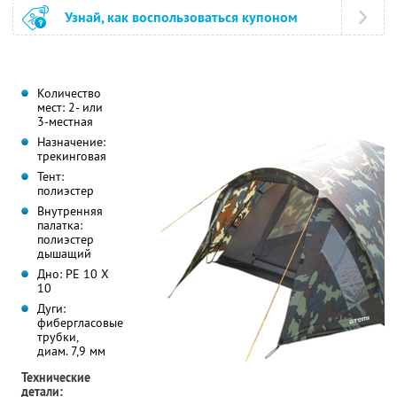
Узнай, как воспользоваться купоном
Количество
мест: 2- или
3-местная
Назначение:
трекинговая
Тент:
полиэстер
Внутренняя
палатка:
полиэстер
дышащий
Дно: PE 10 X
10
Дуги:
фибергласовые
трубки,
диам. 7,9 мм
Технические
детали: