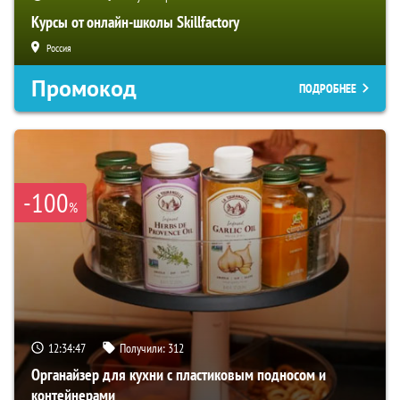
Курсы от онлайн-школы Skillfactory
Россия
Промокод
ПОДРОБНЕЕ
-100
%
12:34:46
Получили:
312
Органайзер для кухни с пластиковым подносом и
контейнерами