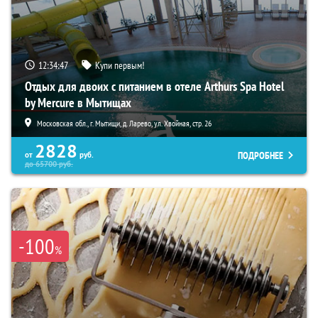
12:34:46
Купи первым!
Отдых для двоих с питанием в отеле Arthurs Spa Hotel
by Mercure в Мытищах
Московская обл., г. Мытищи, д. Ларево, ул. Хвойная, стр. 26
2828
ПОДРОБНЕЕ
от
руб.
до
65700
руб.
-100
%