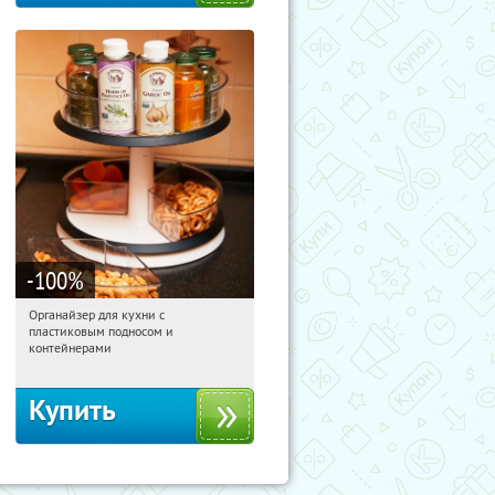
-100
%
Органайзер для кухни с
03:13:10
Получили:
312
пластиковым подносом и
Россия
контейнерами
Купить