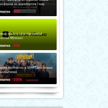
нсферов из аэропортов i'way
сплатно
-10%
вый заказ в сети магазинов
олотое Яблоко»
сплатно
-20%
дней бесплатно в START для новых
льзователей
сплатно
-100%