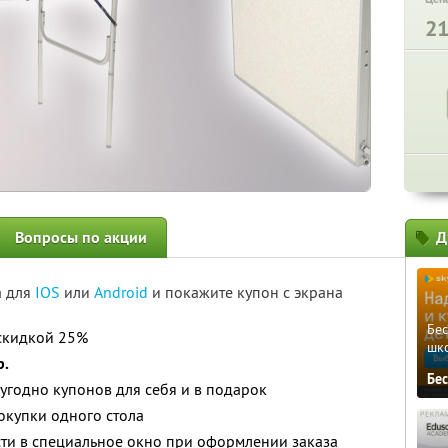
2
Вопросы по акции
Д
а для
IOS
или
Android
и покажите купон с экрана
Бе
скидкой 25%
шк
р.
Бе
угодно купонов для себя и в подарок
окупки одного стола
ти в специальное окно при оформлении заказа