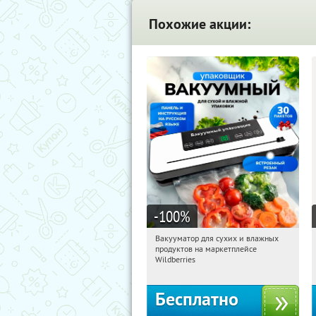
Похожие акции:
-100
%
Вакууматор для сухих и влажных
03:13:10
Получили:
186
продуктов на маркетплейсе
Россия
Wildberries
Бесплатно