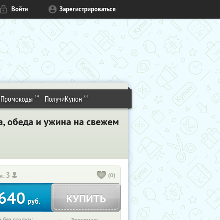
Войти
Зарегистрироваться
49
84
Промокоды
ПолучиКупон
а, обеда и ужина на свежем
3
(0)
и:
640
КУПИТЬ
руб.
 без скидки: