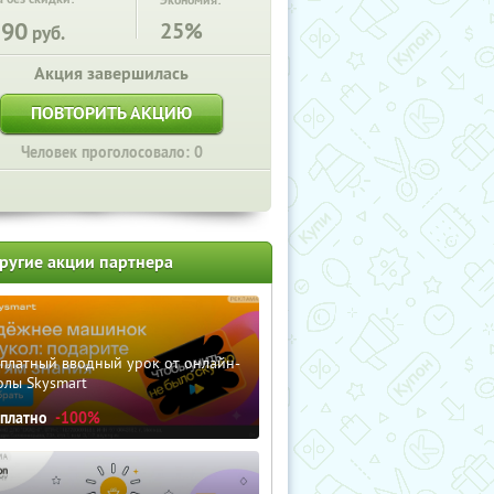
Экономия:
190
25%
руб.
Акция завершилась
ПОВТОРИТЬ АКЦИЮ
Человек проголосовало: 0
ругие акции партнера
сплатный вводный урок от онлайн-
олы Skysmart
сплатно
-100%