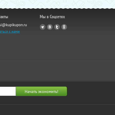
такты
Мы в Соцсетях
si@kupikupon.ru
аться с нами