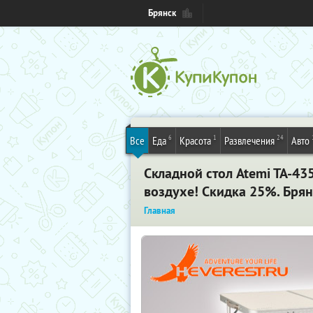
Брянск
6
1
24
Все
Еда
Красота
Развлечения
Авто
Складной стол Atemi TA-43
воздухе! Скидка 25%. Брян
Главная