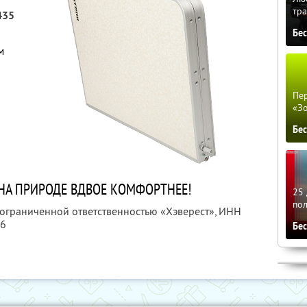
тра
435
Бе
м
Пер
«З
Бе
НА ПРИРОДЕ ВДВОЕ КОМФОРТНЕЕ!
25 
по
 ограниченной ответственностью «Хэверест»,
ИНН
96
Бе