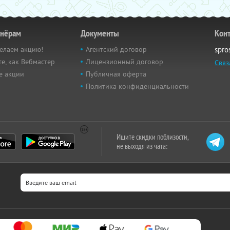
тнёрам
Документы
Кон
елаем акцию!
Агентский договор
spro
е, как Вебмастер
Лицензионный договор
Связ
е акции
Публичная оферта
Политика конфиденциальности
Ищите скидки поблизости,
не выходя из чата: