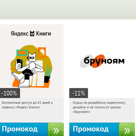
-100
%
-11
%
Бесплатный доступ до 45 дней к
Курсы по разработке, маркетингу,
03:13:10
Получи первым!
03:13:10
Получи первым!
сервису «Яндекс Книги»
дизайну и не только от школы
Россия
Россия
«Бруноям»
Промокод
Промокод