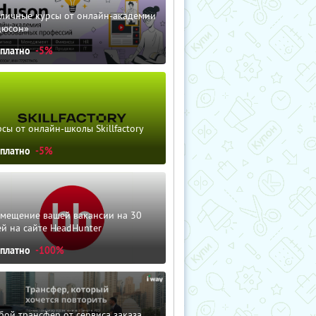
зличные курсы от онлайн-академии
дюсон»
сплатно
-5%
сы от онлайн-школы Skillfactory
сплатно
-5%
змещение вашей вакансии на 30
й на сайте HeadHunter
сплатно
-100%
ой трансфер от сервиса заказа