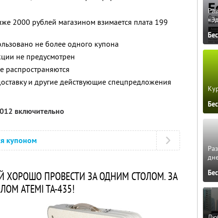
Ра
«Э
ниже 2000 рублей магазином взимается плата 199
Бе
ользовано не более одного купона
кции не предусмотрен
не распространяются
доставку и другие действующие спецпредложения
Кур
Бе
2012 включительно
ся купоном
Ра
дне
Бе
Й ХОРОШО ПРОВЕСТИ ЗА ОДНИМ СТОЛОМ. ЗА
ЛОМ ATEMI TA-435!
Люб