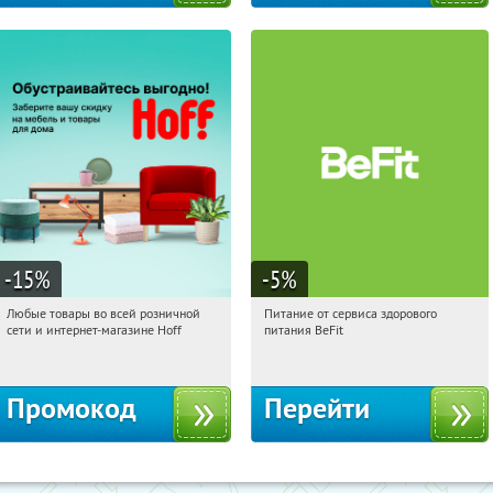
-15
%
-5
%
Любые товары во всей розничной
Питание от сервиса здорового
03:13:10
Получили:
83
03:13:10
Получи первым!
сети и интернет-магазине Hoff
питания BeFit
Москва, 1-й Волоколамский проезд,
Россия
10с1
Промокод
Перейти