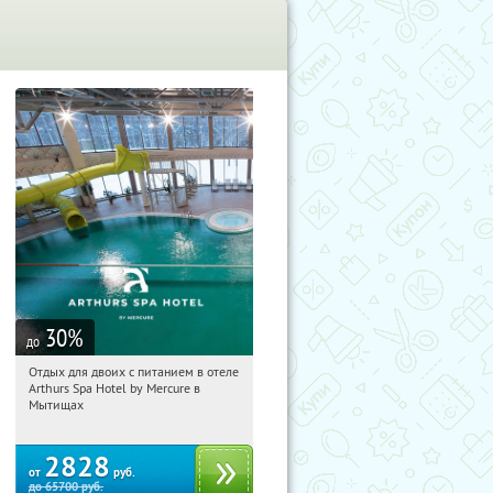
30
%
до
Отдых для двоих с питанием в отеле
03:13:10
Купи первым!
Arthurs Spa Hotel by Mercure в
Московская обл., г. Мытищи, д.
Мытищах
Ларево, ул. Хвойная, стр. 26
2828
от
руб.
до
65700
руб.