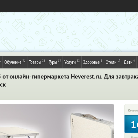
1
31
26
13
12
1
17
6
Обучение
Товары
Туры
Услуги
Здоровье
Отели
Дети
5 от онлайн-гипермаркета Heverest.ru. Для завтрак
ск
Купил
1
Цена