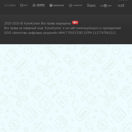
2010-2026 © КупиКупон. Все права защищены.
Все права на товарный знак "КупиКупон" и на сайт www.kupikupon.ru принадлежат
OOO «Агентство цифровых решений» ИНН 7705523387, ОГРН 1127747063212