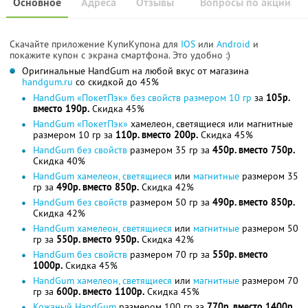
Основное
Адреса
Отзывы
Вопросы по акции
Скачайте приложение КупиКупона для
IOS
или
Android
и
покажите купон с экрана смартфона. Это удобно :)
Оригинальные HandGum на любой вкус от магазина
handgum.ru
со скидкой до 45%
HandGum «ПокетПэк» без свойств размером 10 гр
за
105р.
вместо 190р.
Скидка 45%
HandGum «ПокетПэк»
хамелеон, светящиеся или магнитные
размером 10 гр за
110р. вместо 200р.
Скидка 45%
HandGum без свойств
размером 35 гр за
450р. вместо 750р.
Скидка 40%
HandGum хамелеон, светящиеся
или
магнитные
размером 35
гр за
490р. вместо 850р.
Скидка 42%
HandGum без свойств
размером 50 гр за
490р. вместо 850р.
Скидка 42%
HandGum хамелеон, светящиеся
или
магнитные
размером 50
гр за
550р. вместо 950р.
Скидка 42%
HandGum без свойств
размером 70 гр за
550р. вместо
1000р.
Скидка 45%
HandGum хамелеон, светящиеся
или
магнитные
размером 70
гр за
600р. вместо 1100р.
Скидка 45%
Кожаный HandGum
размером 100 гр за
770р. вместо 1400р.