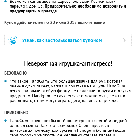
Возможен самовывоз по адресу: Большой Козихинский
переулок, дом 13.
Предварительно необходимо позвонить и
предупредить о приезде
Купон действителен по 20 июля 2012 включительно
Узнай, как воспользоваться купоном
Невероятная игрушка-антистресс!
БЕЗОПАСНО
Что такое HandGum? Это большая жвачка для рук, которая
очень вкусно пахнет, мягкая и приятная на ощупь. HandGum
легко принимает любую форму, не прилипает к рукам и другим
предметам. Handgum не пачкается, его можно мять, резать и
растягивать, с ним могут играть дети, начиная с трех лет.
ПРИКОЛЬНО
HandGum - очень необычный полимер: он твердый и жидкий
одновременно! Как это возможно? Очень просто: в
длительных промежутках времени handgum (хендгам) ведет
себя подобно жидкости, он медленно стекает, капает и